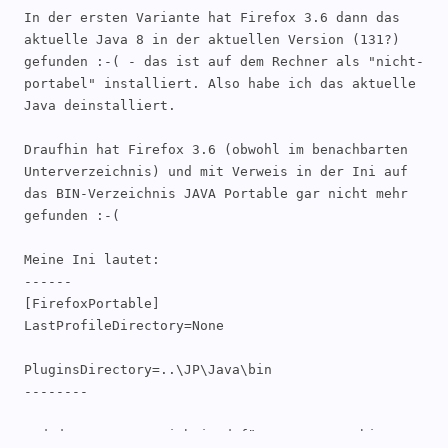
"D:\FirefoxPortable\Java\bin\" verschieben.

In der ersten Variante hat Firefox 3.6 dann das 
Jetzt sollte unter der Firefox Add-ons-Verwaltung 
aktuelle Java 8 in der aktuellen Version (131?) 
das Plugin "Java(TM) Platform SE ###" mit drin 
gefunden :-( - das ist auf dem Rechner als "nicht-
sein.

portabel" installiert. Also habe ich das aktuelle 
Java deinstalliert.

Falls das Java Deployment Toolkit als Plugin noch 
benötigt wird einfach die Dateien von 
Draufhin hat Firefox 3.6 (obwohl im benachbarten 
C":\FirefoxPortable\Java\bin\dtplugin" ebenfalls in 
Unterverzeichnis) und mit Verweis in der Ini auf 
den Ordner "D:\FirefoxPortable\Java\bin\" 
das BIN-Verzeichnis JAVA Portable gar nicht mehr 
verschieben.

gefunden :-(

Sollte das Plugin nicht verfügbar sein stimmt etwas 
Meine Ini lautet:

mit den Dateipfaden nicht bzw. wurde die dll´s 
------

nicht richtig verschoben.

[FirefoxPortable]

LastProfileDirectory=None

Bei Gelegenheit kannst du deine Anleitung ja mala 
aktualisieren.

PluginsDirectory=..\JP\Java\bin

--------

Gruß

Christian
Und das Unterverzeichnis dafür D:\JP\Java\bin
