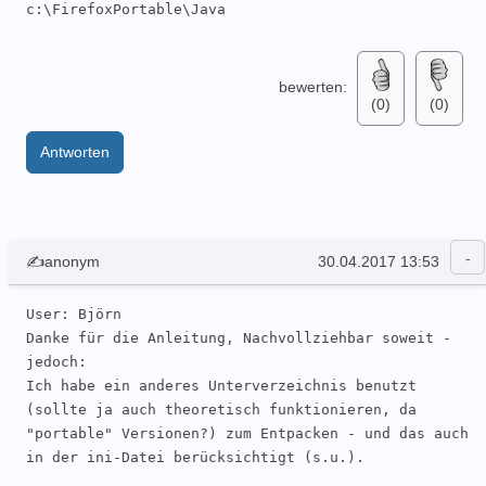
c:\FirefoxPortable\Java

Dann im Verzeichnis c:\FirefoxPortable wie oben 
beschrieben die FirefoxPortable.ini erzeugen. Hier 
bewerten:
(0)
(0)
wird dann der Pfad zu Java hinterlegt und die 
Firefox Version auf 32 Bit fest eingestellt 
Antworten
(Firefox Portable  gibt's nämlich nur als Kombi 
32/64 Bit zu Download)

Meine FirefoxPortable.ini hat dann folgenden 
Inhalt:

[FirefoxPortable]

✍anonym
30.04.2017 13:53
AlwaysUse32Bit=true

PluginsDirectory=\Java\bin

User: Björn 

AllowMultipleInstances=true

Danke für die Anleitung, Nachvollziehbar soweit - 
DisableSplashScreen=true

jedoch:

Ich habe ein anderes Unterverzeichnis benutzt 
Jetzt muss noch Java Portable angepasst werden. 
(sollte ja auch theoretisch funktionieren, da 
Hier in den Ordner 
"portable" Versionen?) zum Entpacken - und das auch 
C":\FirefoxPortable\Java\bin\plugin2" wechseln und 
in der ini-Datei berücksichtigt (s.u.).

die Datei npjp2.dll in den Ordner 