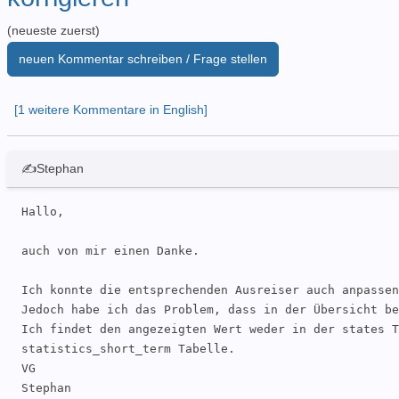
(neueste zuerst)
neuen Kommentar schreiben / Frage stellen
[1 weitere Kommentare in English]
✍Stephan
Hallo, 

auch von mir einen Danke. 

Ich konnte die entsprechenden Ausreiser auch anpassen
Jedoch habe ich das Problem, dass in der Übersicht be
Ich findet den angezeigten Wert weder in der states T
statistics_short_term Tabelle.

VG

Stephan