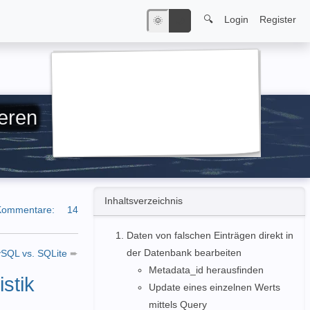
🔍
Login
Register
🌞
🌙
ieren
Inhaltsverzeichnis
Kommentare:
14
Daten von falschen Einträgen direkt in
der Datenbank bearbeiten
ySQL vs. SQLite
➨
Metadata_id herausfinden
stik
Update eines einzelnen Werts
mittels Query