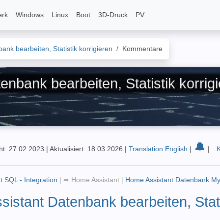
erk
Windows
Linux
Boot
3D-Druck
PV
nk bearbeiten, Statistik korrigieren
Kommentare
bank bearbeiten, Statistik korrig
🔔
cht: 27.02.2023
|
Aktualisiert: 18.03.2026
|
Translation English
|
|
t SQL - Integration
|
➦
Home Assistant
|
Home Assistant Datenbank M
istant Datenbank bearbeiten, Stati