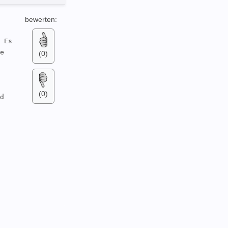
bewerten:
 Es 
e 
(0)
(0)
d 