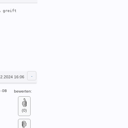
 greift 
12.2024 16:06
-DB 
bewerten:
(0)