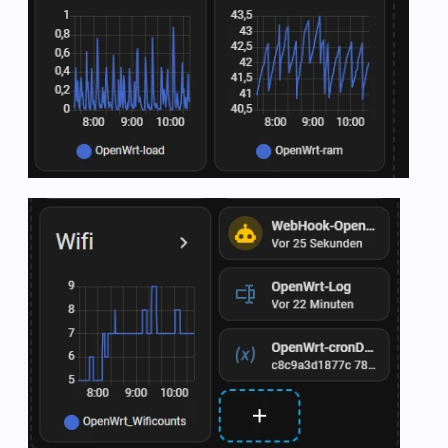
</table>

{% 
else
 %}

keine Verbindungen ..

{% endif %}