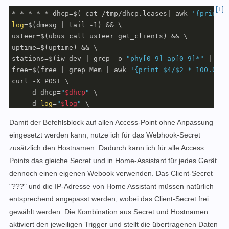
[+]
* * * * * dhcp=$( cat /tmp/dhcp.leases| awk 
'{print $
log
=$(dmesg | tail -1) && \

usteer=$(ubus call usteer get_clients) && \

uptime=$(uptime) && \

stations=$(iw dev | grep -o 
"phy[0-9]-ap[0-9]*"
 | 
whi
free=$(free | grep Mem | awk 
'{print $4/$2 * 100.0}'
)
curl -X POST \

    -d dhcp=
"
$dhcp
"
 \

    -d 
log
=
"
$log
"
 \

    -d uptime=
"
$uptime
"
 \

Damit der Befehlsblock auf allen Access-Point ohne Anpassung
    -d free=
"
$free
"
 \

eingesetzt werden kann, nutze ich für das Webhook-Secret
    -d stations=
"
$stations
"
 \

zusätzlich den Hostnamen. Dadurch kann ich für alle Access
    -d usteer=
"
$usteer
"
 http://192.168.1.5:8123/api/w
Points das gleiche Secret und in Home-Assistant für jedes Gerät
dennoch einen eigenen Webook verwenden. Das Client-Secret
"???" und die IP-Adresse von Home Assistant müssen natürlich
entsprechend angepasst werden, wobei das Client-Secret frei
gewählt werden. Die Kombination aus Secret und Hostnamen
aktiviert den jeweiligen Trigger und stellt die übertragenen Daten