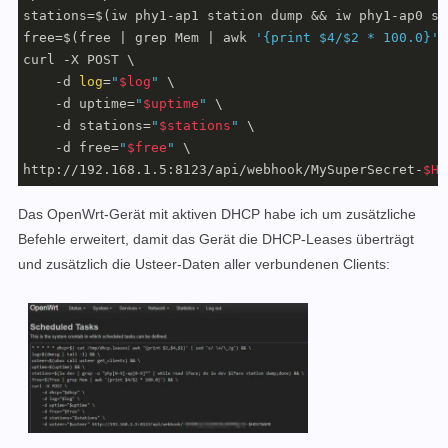
stations=$(iw phy1-ap1 station dump && iw phy1-ap0 st
free=$(free | grep Mem | awk 
'{print $4/$2 * 100.0}'
)
curl -X POST \

    -d 
log
=
"
$log
"
 \

    -d uptime=
"
$uptime
"
 \

    -d stations=
"
$stations
"
 \

    -d free=
"
$free
"
 \

http://192.168.1.5:8123/api/webhook/MySuperSecret-
$HO
Das OpenWrt-Gerät mit aktiven DHCP habe ich um zusätzliche
Befehle erweitert, damit das Gerät die DHCP-Leases überträgt
und zusätzlich die Usteer-Daten aller verbundenen Clients: