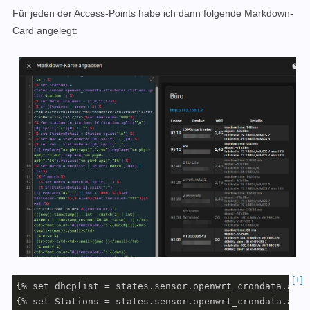
Für jeden der Access-Points habe ich dann folgende Markdown-
target:
entity_id:
Card angelegt:
-
input_text.openwrt_log
-
action:
variable.update_sensor
metadata:
{}
data:
replace_attributes:
true
attributes:
dhcp:
"
{{ trigger.data.dhcp }}
"
usteer:
"
{{ trigger.data.usteer }}
"
stations:
"
{{ trigger.data.stations }}
"
value:
>-

        {% set Stations = trigger.data.stations.split
        Station in Stations if (Station.split("\n")[0
        {% set StationDetail = Station.split("\n") %}
target:
entity_id:
sensor.openwrt_crondata
[+]
{% set dhcplist = states.sensor.openwrt_crondata.attr
-
action:
variable.update_sensor
{% set Stations = states.sensor.openwrt_crondata.attr
metadata:
{}