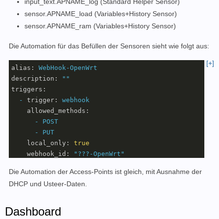
input_text.APNAME_log (Standard Helper Sensor)
sensor.APNAME_load (Variables+History Sensor)
sensor.APNAME_ram (Variables+History Sensor)
Die Automation für das Befüllen der Sensoren sieht wie folgt aus:
[+]
alias:
WebHook-OpenWrt
description:
""
triggers:
-
trigger:
webhook
allowed_methods:
-
POST
-
PUT
local_only:
true
webhook_id:
"???-OpenWrt"
conditions:
[]
Die Automation der Access-Points ist gleich, mit Ausnahme der
actions:
DHCP und Usteer-Daten.
-
action:
input_text.set_value
metadata:
{}
data:
Dashboard
value:
"
{{ trigger.data.log }}
"