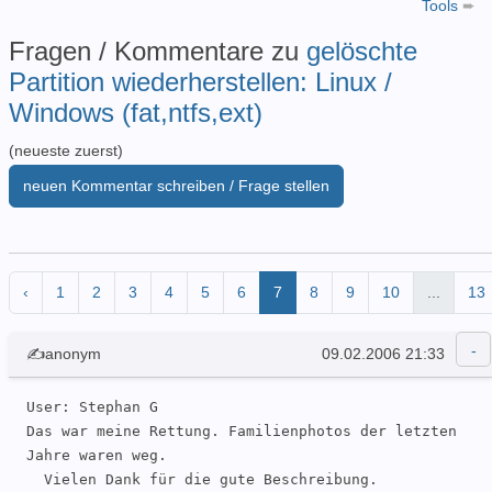
Tools
➨
Fragen / Kommentare zu
gelöschte
Partition wiederherstellen: Linux /
Windows (fat,ntfs,ext)
(neueste zuerst)
neuen Kommentar schreiben / Frage stellen
‹
1
2
3
4
5
6
7
8
9
10
...
13
✍anonym
09.02.2006 21:33
User: Stephan G 

Das war meine Rettung. Familienphotos der letzten 
Jahre waren weg.

  Vielen Dank für die gute Beschreibung.
