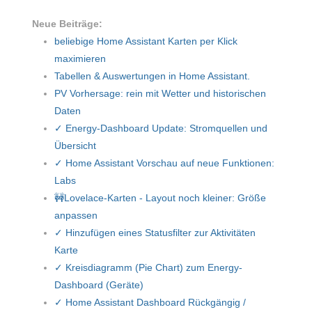
;&#9552;&#9552;&#9552;&#9552;&#9552;&#9552;&#9552;&
#9552;&#9552;&#9552;&#9552;&#9552;&#9552;&#9552;&#9
Neue Beiträge:
565;

beliebige Home Assistant Karten per Klick
maximieren
Tabellen & Auswertungen in Home Assistant.
PV Vorhersage: rein mit Wetter und historischen
Daten
✓ Energy-Dashboard Update: Stromquellen und
Übersicht
✓ Home Assistant Vorschau auf neue Funktionen:
Labs
🚧Lovelace-Karten - Layout noch kleiner: Größe
anpassen
✓ Hinzufügen eines Statusfilter zur Aktivitäten
Karte
✓ Kreisdiagramm (Pie Chart) zum Energy-
Dashboard (Geräte)
✓ Home Assistant Dashboard Rückgängig /