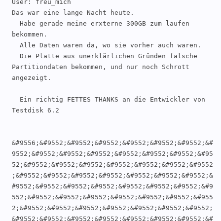
User: freu_mich 

Das war eine lange Nacht heute.

  Habe gerade meine erxterne 300GB zum laufen 
bekommen.

  Alle Daten waren da, wo sie vorher auch waren.

  Die Platte aus unerklärlichen Gründen falsche 
Partitiondaten bekommen, und nur noch Schrott 
angezeigt.

  Ein richtig FETTES THANKS an die Entwickler von 
Testdisk 6.2

&#9556;&#9552;&#9552;&#9552;&#9552;&#9552;&#9552;&#
9552;&#9552;&#9552;&#9552;&#9552;&#9552;&#9552;&#95
52;&#9552;&#9552;&#9552;&#9552;&#9552;&#9552;&#9552
;&#9552;&#9552;&#9552;&#9552;&#9552;&#9552;&#9552;&
#9552;&#9552;&#9552;&#9552;&#9552;&#9552;&#9552;&#9
552;&#9552;&#9552;&#9552;&#9552;&#9552;&#9552;&#955
2;&#9552;&#9552;&#9552;&#9552;&#9552;&#9552;&#9552;
&#9552;&#9552;&#9552;&#9552;&#9552;&#9552;&#9552;&#