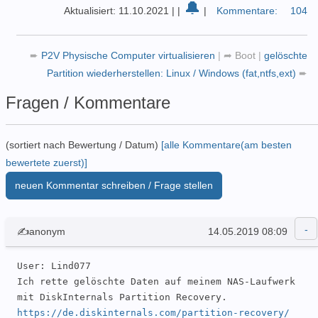
🔔
Aktualisiert: 11.10.2021
|
|
|
Kommentare:
104
➨
P2V Physische Computer virtualisieren
|
➦
Boot
|
gelöschte
Partition wiederherstellen: Linux / Windows (fat,ntfs,ext)
➨
Fragen / Kommentare
(sortiert nach Bewertung / Datum)
[alle Kommentare(am besten
bewertete zuerst)]
neuen Kommentar schreiben / Frage stellen
✍anonym
14.05.2019 08:09
User: Lind077 

Ich rette gelöschte Daten auf meinem NAS-Laufwerk 
mit DiskInternals Partition Recovery. 
https://de.diskinternals.com/partition-recovery/