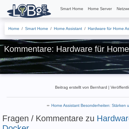
Smart Home
Home Server
Netzw
Home
Smart Home
Home Assistant
Hardware für Home Ass
Kommentare: Hardware für Home 
Beitrag erstellt von Bernhard
|
Veröffentl
➨
Home Assistant Besonderheiten: Stärken
Fragen / Kommentare zu
Hardware
Docker