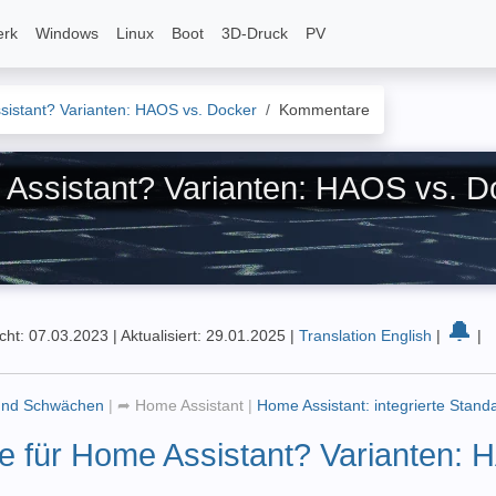
erk
Windows
Linux
Boot
3D-Druck
PV
istant? Varianten: HAOS vs. Docker
Kommentare
Assistant? Varianten: HAOS vs. D
🔔
icht: 07.03.2023
|
Aktualisiert: 29.01.2025
|
Translation English
|
|
 und Schwächen
|
➦
Home Assistant
|
Home Assistant: integrierte Stan
 für Home Assistant? Varianten: 