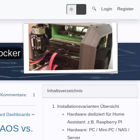
🔍
Login
Register
🌞
🌙
ocker
Inhaltsverzeichnis
Kommentare:
1
Installationsvarianten Übersicht
Hardware dediziert für Home
dard Dashboards
➨
Assistant: z.B. Raspberry PI
HAOS vs.
Hardware: PC / Mini-PC / NAS /
Server