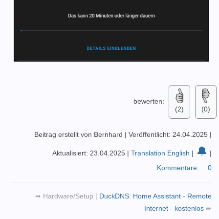
bewerten:
(2)
(0)
Beitrag erstellt von Bernhard
|
Veröffentlicht: 24.04.2025
|
🔔
Aktualisiert: 23.04.2025
|
Translation English
|
|
Kommentare:
0
➦
Hardware/Setup
|
DuckDNS: Home Assistant - Remote
Internet - kostenlos
➨