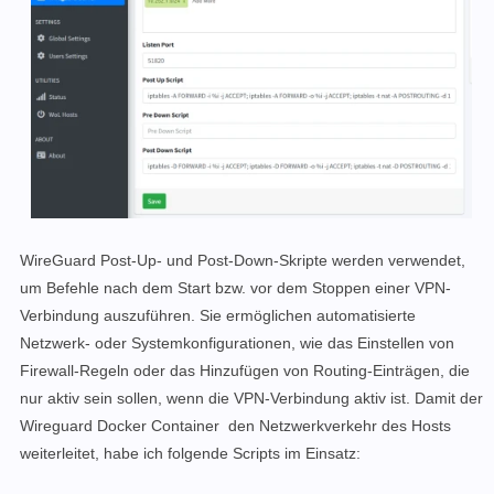
-
SENDGRID_API_KEY
-
EMAIL_FROM_ADDRESS
-
EMAIL_FROM_NAME
-
SESSION_SECRET
-
WGUI_USERNAME=admin
-
WGUI_PASSWORD=password
-
WG_CONF_TEMPLATE
-
WGUI_MANAGE_START=true
-
WGUI_MANAGE_RESTART=true
logging:
driver:
json-file
WireGuard Post-Up- und Post-Down-Skripte werden verwendet,
options:
um Befehle nach dem Start bzw. vor dem Stoppen einer VPN-
max-size:
50m
Verbindung auszuführen. Sie ermöglichen automatisierte
volumes:
Netzwerk- oder Systemkonfigurationen, wie das Einstellen von
-
./db:/app/db
Firewall-Regeln oder das Hinzufügen von Routing-Einträgen, die
-
./config:/etc/wireguard
nur aktiv sein sollen, wenn die VPN-Verbindung aktiv ist. Damit der
Wireguard Docker Container den Netzwerkverkehr des Hosts
weiterleitet, habe ich folgende Scripts im Einsatz: