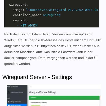
wireguard:
image:
linuxserver/wireguard:v1.0.20210914-ls7
container_name:
wireguard
cap_add:
-
NET_ADMIN
volumes:
Nach dem Start mit dem Befehl "docker compose up" kann
-
./config:/config
WireGuuard UI über die IP-Adresse des Hosts mit dem Port 5001
ports:
aufgerufen werden, z.B. http://localhost:5001, wenn Docker auf
-
"5001:5000"
-
"51820:51820/udp"
derselben Maschine läuft. Das initiale Passwort kann in der
docker-compose.yaml Datei vorgegeben werden und in der UI
wireguard-ui:
geändert werden.
image:
ngoduykhanh/wireguard-ui:latest
container_name:
wireguard-ui
Wireguard Server - Settings
depends_on:
-
wireguard
cap_add:
-
NET_ADMIN
network_mode:
service:wireguard
environment: