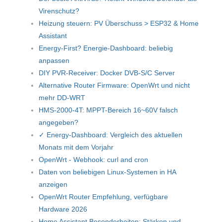
Virenschutz?
Heizung steuern: PV Überschuss > ESP32 & Home
Assistant
Energy-First? Energie-Dashboard: beliebig
anpassen
DIY PVR-Receiver: Docker DVB-S/C Server
Alternative Router Firmware: OpenWrt und nicht
mehr DD-WRT
HMS-2000-4T: MPPT-Bereich 16~60V falsch
angegeben?
✓ Energy-Dashboard: Vergleich des aktuellen
Monats mit dem Vorjahr
OpenWrt - Webhook: curl and cron
Daten von beliebigen Linux-Systemen in HA
anzeigen
OpenWrt Router Empfehlung, verfügbare
Hardware 2026
Home Assistant Besonderheiten: Stärken und