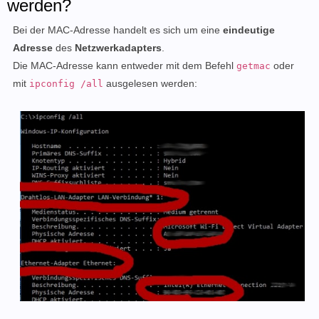
werden?
Bei der MAC-Adresse handelt es sich um eine
eindeutige
Adresse
des
Netzwerkadapters
.
Die MAC-Adresse kann entweder mit dem Befehl
oder
getmac
mit
ausgelesen werden:
ipconfig /all