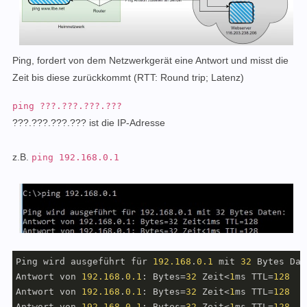
Ping, fordert von dem Netzwerkgerät eine Antwort und misst die
Zeit bis diese zurückkommt (RTT: Round trip; Latenz)
ping ???.???.???.???
???.???.???.??? ist die IP-Adresse
z.B.
ping 192.168.0.1
Ping wird ausgeführt für 
192.168
.
0.1
 mit 
32
 Bytes Dat
Antwort von 
192.168
.
0.1
: Bytes=
32
 Zeit<
1
ms TTL=
128
Antwort von 
192.168
.
0.1
: Bytes=
32
 Zeit<
1
ms TTL=
128
Antwort von 
192.168
.
0.1
: Bytes=
32
 Zeit<
1
ms TTL=
128