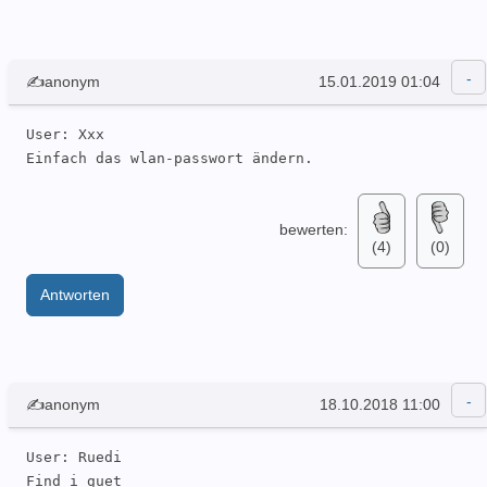
✍anonym
15.01.2019 01:04
User: Xxx 

Einfach das wlan-passwort ändern.  
bewerten:
(4)
(0)
Antworten
✍anonym
18.10.2018 11:00
User: Ruedi 

Find i guet