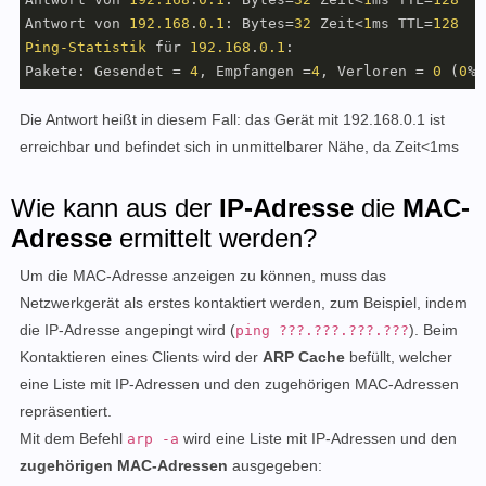
Antwort von 
192.168
.
0.1
: Bytes=
32
 Zeit<
1
ms TTL=
128
Ping-Statistik
 für 
192.168
.
0.1
: 

Pakete: Gesendet = 
4
, Empfangen =
4
, Verloren = 
0
 (
0
% 
Die Antwort heißt in diesem Fall: das Gerät mit 192.168.0.1 ist
erreichbar und befindet sich in unmittelbarer Nähe, da Zeit<1ms
Wie kann aus der
IP-Adresse
die
MAC-
Adresse
ermittelt werden?
Um die MAC-Adresse anzeigen zu können, muss das
Netzwerkgerät als erstes kontaktiert werden, zum Beispiel, indem
die IP-Adresse angepingt wird (
). Beim
ping ???.???.???.???
Kontaktieren eines Clients wird der
ARP Cache
befüllt, welcher
eine Liste mit IP-Adressen und den zugehörigen MAC-Adressen
repräsentiert.
Mit dem Befehl
wird eine Liste mit IP-Adressen und den
arp -a
zugehörigen MAC-Adressen
ausgegeben
: