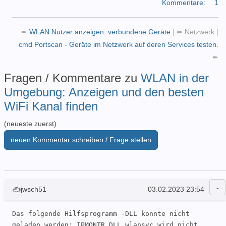
Kommentare:
1
➨
WLAN Nutzer anzeigen: verbundene Geräte
|
➦
Netzwerk
|
cmd Portscan - Geräte im Netzwerk auf deren Services testen.
➨
Fragen / Kommentare zu
WLAN in der
Umgebung: Anzeigen und den besten
WiFi Kanal finden
(neueste zuerst)
neuen Kommentar schreiben / Frage stellen
✍jwsch51
03.02.2023 23:54
Das folgende Hilfsprogramm -DLL konnte nicht 
geladen werden: IPMONTR.DLL wlansvc wird nicht 