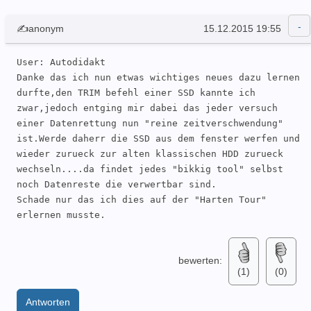
✍anonym
15.12.2015 19:55
User: Autodidakt 

Danke das ich nun etwas wichtiges neues dazu lernen 
durfte,den TRIM befehl einer SSD kannte ich 
zwar,jedoch entging mir dabei das jeder versuch 
einer Datenrettung nun "reine zeitverschwendung" 
ist.Werde daherr die SSD aus dem fenster werfen und 
wieder zurueck zur alten klassischen HDD zurueck 
wechseln....da findet jedes "bikkig tool" selbst 
noch Datenreste die verwertbar sind.

Schade nur das ich dies auf der "Harten Tour" 
erlernen musste.
bewerten:
(1)
(0)
Antworten