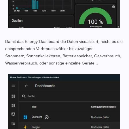
Damit das Energy-Dashboard die Daten visualisiert, reicht es die
entsprechenden Verbrauchszähler hinzuzufügen:
Stromnetz, Sonnenkollektoren, Batteriespeicher, Gasverbrauch,
Wasserverbrauch, oder sonstige einzelne Geräte ..