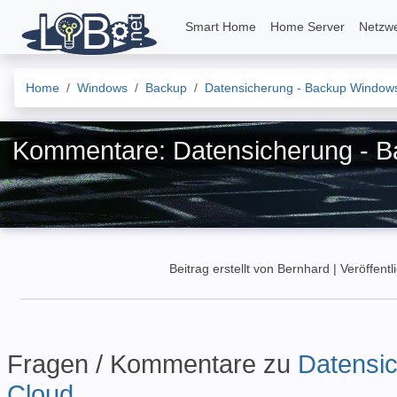
Smart Home
Home Server
Netzw
Home
Windows
Backup
Datensicherung - Backup Windows
Kommentare: Datensicherung - B
Beitrag erstellt von Bernhard
|
Veröffentl
Fragen / Kommentare zu
Datensi
Cloud