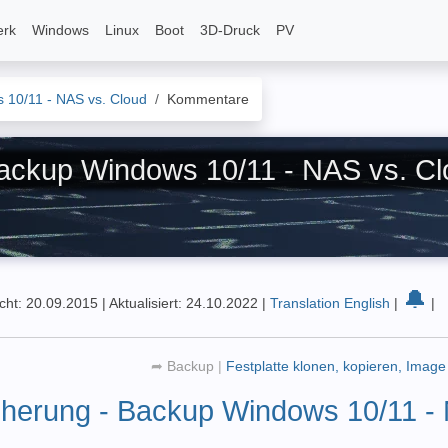
erk
Windows
Linux
Boot
3D-Druck
PV
 10/11 - NAS vs. Cloud
Kommentare
ackup Windows 10/11 - NAS vs. Cl
🔔
icht: 20.09.2015
|
Aktualisiert: 24.10.2022
|
Translation English
|
|
➦
Backup
|
Festplatte klonen, kopieren, Image 
cherung - Backup Windows 10/11 -