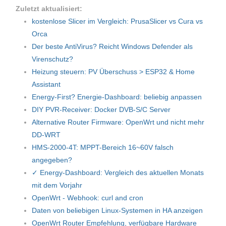
Zuletzt aktualisiert:
kostenlose Slicer im Vergleich: PrusaSlicer vs Cura vs
Orca
Der beste AntiVirus? Reicht Windows Defender als
Virenschutz?
Heizung steuern: PV Überschuss > ESP32 & Home
Assistant
Energy-First? Energie-Dashboard: beliebig anpassen
DIY PVR-Receiver: Docker DVB-S/C Server
Alternative Router Firmware: OpenWrt und nicht mehr
DD-WRT
HMS-2000-4T: MPPT-Bereich 16~60V falsch
angegeben?
✓ Energy-Dashboard: Vergleich des aktuellen Monats
mit dem Vorjahr
OpenWrt - Webhook: curl and cron
Daten von beliebigen Linux-Systemen in HA anzeigen
OpenWrt Router Empfehlung, verfügbare Hardware