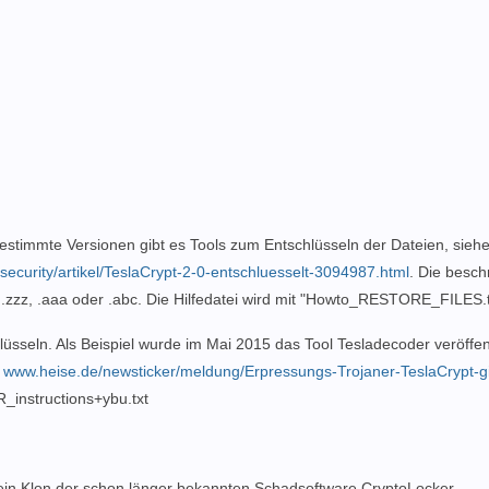
stimmte Versionen gibt es Tools zum Entschlüsseln der Dateien, siehe 
/security/artikel/TeslaCrypt-2-0-entschluesselt-3094987.html
. Die besch
c, .zzz, .aaa oder .abc. Die Hilfedatei wird mit "Howto_RESTORE_FILES.
lüsseln. Als Beispiel wurde im Mai 2015 das Tool Tesladecoder veröffen
e
www.heise.de/newsticker/meldung/Erpressungs-Trojaner-TeslaCrypt-gi
nstructions+ybu.txt
t ein Klon der schon länger bekannten Schadsoftware CryptoLocker.