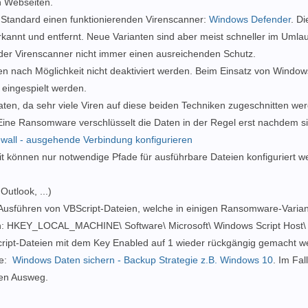
n Webseiten.
m Standard einen funktionierenden Virenscanner:
Windows Defender
. Di
annt und entfernt. Neue Varianten sind aber meist schneller im Umlau
t der Virenscanner nicht immer einen ausreichenden Schutz.
en nach Möglichkeit nicht deaktiviert werden. Beim Einsatz von Window
 eingespielt werden.
en, da sehr viele Viren auf diese beiden Techniken zugeschnitten we
ine Ransomware verschlüsselt die Daten in der Regel erst nachdem s
wall - ausgehende Verbindung konfigurieren
it können nur notwendige Pfade für ausführbare Dateien konfiguriert 
utlook, ...)
s Ausführen von VBScript-Dateien, welche in einigen Ransomware-Varia
n: HKEY_LOCAL_MACHINE\ Software\ Microsoft\ Windows Script Host\ 
cript-Dateien mit dem Key Enabled auf 1 wieder rückgängig gemacht w
he:
Windows Daten sichern - Backup Strategie z.B. Windows 10
. Im Fal
gen Ausweg.