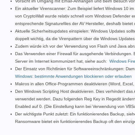
Vorsicht im Umgang mit Email-Anhängen und beim Besuch vo
Ein aktueller Virenscanner: Zum Beispiel liefert Windows 10 i
von CryptoWall wurde relativ schnell vom Windows Defender erk
entsprechende Signaturefiles der AV Hersteller, deshalb biete
Aktuelle Sicherheitsupdates einspielen: Windows Updates sollt
doppelt wichtig, da die Virenpattern über die Windows Updates
Zudem würde ich vor der Verwendung von Flash und Java abrat
Das Verwenden einer Firewall für ausgehende Verbindungen. E
Server im Internet kommunizert hat, siehe auch:
Windows Fire
Der Einsatz von Richtlinien für Softwareeinschränkungen: Dam
Windows: bestimmte Anwendungen blockieren oder erlauben
Makros in allen Office-Programmen deaktivieren (Word, Excel, O
Den Windows Scripting Host deaktivieren. Dies verhindert da
verwendet werden. Dazu folgenden Reg Key in Regedit änder
Enabled auf 0. (Die Einstellung kann bei Verwendung von VBS
Der wichtigste Punkt zuletzt: Ein funktionierendes Backup, sie
Ransomware bietet ein funktionierendes Backup oft den einzi