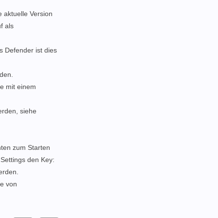
e aktuelle Version
f als
s Defender ist dies
rden.
ie mit einem
werden, siehe
nten zum Starten
Settings den Key:
erden.
le von