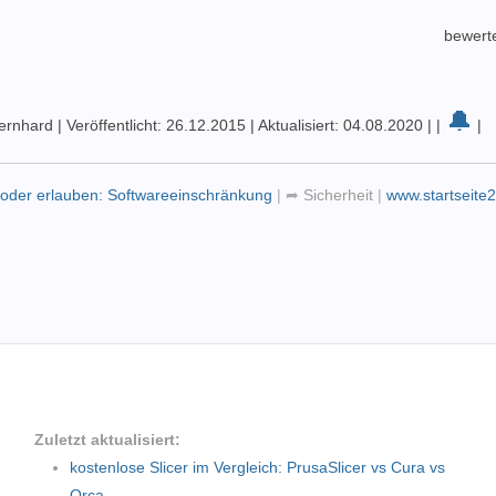
bewert
🔔
Bernhard
|
Veröffentlicht: 26.12.2015
|
Aktualisiert: 04.08.2020
|
|
|
oder erlauben: Softwareeinschränkung
|
➦
Sicherheit
|
www.startseite
Zuletzt aktualisiert:
kostenlose Slicer im Vergleich: PrusaSlicer vs Cura vs
Orca