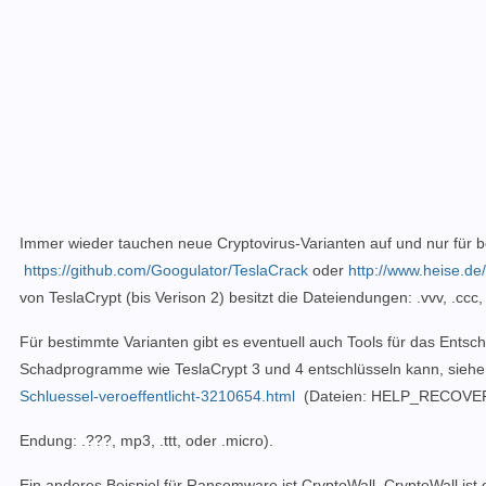
Immer wieder tauchen neue Cryptovirus-Varianten auf und nur für be
https://github.com/Googulator/TeslaCrack
oder
http://www.heise.de
von TeslaCrypt (bis Verison 2) besitzt die Dateiendungen: .vvv, .cc
Für bestimmte Varianten gibt es eventuell auch Tools für das Entsch
Schadprogramme wie TeslaCrypt 3 und 4 entschlüsseln kann, sieh
Schluessel-veroeffentlicht-3210654.html
(Dateien: HELP_RECOVER_i
Endung: .???, mp3, .ttt, oder .micro).
Ein anderes Beispiel für Ransomware ist CryptoWall. CryptoWall is