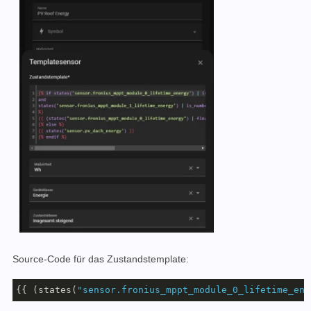
Source-Code für das Zustandstemplate:
{{ (states(
"sensor.fronius_mppt_module_0_lifetime_ene