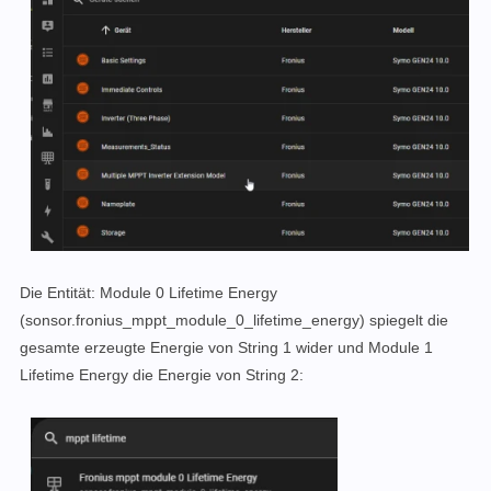
Die Entität: Module 0 Lifetime Energy
(sonsor.fronius_mppt_module_0_lifetime_energy) spiegelt die
gesamte erzeugte Energie von String 1 wider und Module 1
Lifetime Energy die Energie von String 2: