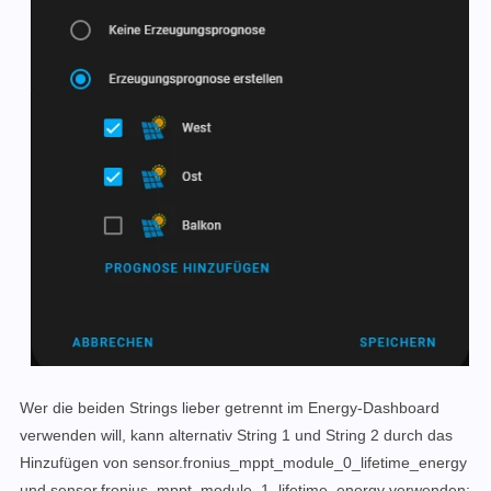
Wer die beiden Strings lieber getrennt im Energy-Dashboard
verwenden will, kann alternativ String 1 und String 2 durch das
Hinzufügen von sensor.fronius_mppt_module_0_lifetime_energy
und sensor.fronius_mppt_module_1_lifetime_energy verwenden: