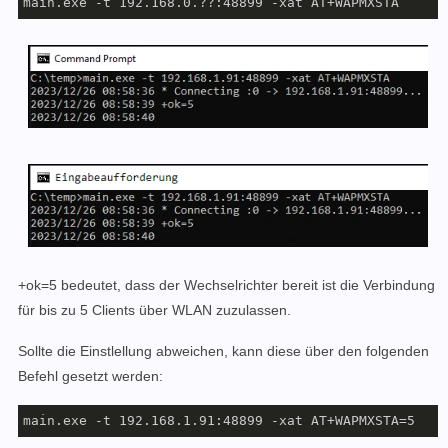
main.exe -t 192.168.0.??:48899 -xat AT+WAPMXSTA
+ok=5 bedeutet, dass der Wechselrichter bereit ist die Verbindung
für bis zu 5 Clients über WLAN zuzulassen.
Sollte die Einstlellung abweichen, kann diese über den folgenden
Befehl gesetzt werden:
main.exe -t 192.168.1.91:48899 -xat AT+WAPMXSTA=5