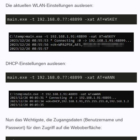
Die aktuellen WLAN-Einstellungen auslesen:
main.exe -t 192.168.0.??:48899 -xat AT+WSKEY
DHCP-Einstellungen auslesen:
main.exe -t 192.168.0.??:48899 -xat AT+WANN
Nun das Wichtigste, die Zugangsdaten (Benutzername und
Passwort) für den Zugriff auf die Weboberfläche: