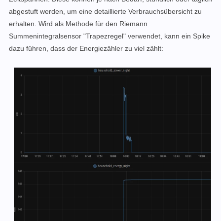
abgestuft werden, um eine detaillierte Verbrauchsübersicht zu
erhalten. Wird als Methode für den Riemann
Summenintegralsensor "Trapezregel" verwendet, kann ein Spike
dazu führen, dass der Energiezähler zu viel zählt: