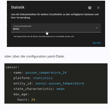
oder über die configuration.yaml-Datei
sensor:
-
name:
aussen_temperature_24
platform:
statistics
entity_id:
sensor.aussen_temperature
state_characteristic:
mean
max_age:
hours:
24