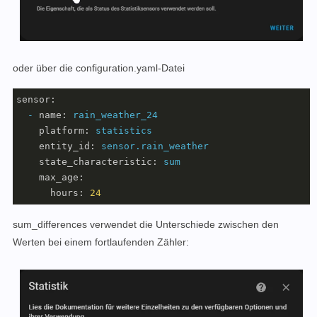
oder über die configuration.yaml-Datei
sensor:
-
name:
rain_weather_24
platform:
statistics
entity_id:
sensor.rain_weather
state_characteristic:
sum
max_age:
hours:
24
sum_differences verwendet die Unterschiede zwischen den
Werten bei einem fortlaufenden Zähler: