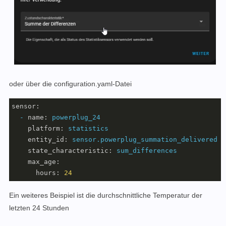
oder über die configuration.yaml-Datei
sensor:
-
name:
powerplug_24
platform:
statistics
entity_id:
sensor.powerplug_summation_delivered
state_characteristic:
sum_differences
max_age:
hours:
24
Ein weiteres Beispiel ist die durchschnittliche Temperatur der
letzten 24 Stunden