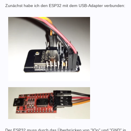
Zunächst habe ich den ESP32 mit dem USB-Adapter verbunden:
Der ESP32 muss durch das Überbrücken von "IOo" und "GND" in