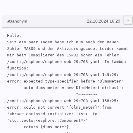
  debug:

Hat aber wie es aussieht keinen Einfluss auf die 
    direction: BOTH

Funktion.

✍anonym
22.10.2024 16:29
    dummy_receiver: false

LG

    after:

Obmar
Hallo.

      delimiter: "\n"

Seit ein paar Tagen habe ich nun auch den neuen 
    sequence:

Zähler MA309 und den Aktivierungscode. Leider kommt 
      - lambda: UARTDebug::log_string(direction, 
mir beim Compilieren des ESP32 schon ein Fehler: 

bytes);

/config/esphome/esphome-web-29c708.yaml: In lambda 
function:

Gibt es einen guten Weg das zu debuggen? Wie kann 
/config/esphome/esphome-web-29c708.yaml:149:29: 
ich loggen, ob die MBUS-Verbindung versucht wird 
error: expected type-specifier before 'DlmsMeter'

herzustellen?

       auto dlms_meter = new DlmsMeter(id(mbus));

                             ^~~~~~~~~

Bin für jeden Tipp dankbar.

/config/esphome/esphome-web-29c708.yaml:158:25: 
error: could not convert '{dlms_meter}' from 
Gruß,

'<brace-enclosed initializer list>' to 
Andreas
'std::vector<esphome::Component*>'

       return {dlms_meter};
