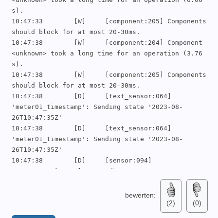
s).

10:47:33	[W]	[component:205]	Components 
should block for at most 20-30ms.

10:47:38	[W]	[component:204]	Component 
<unknown> took a long time for an operation (3.76 
s).

10:47:38	[W]	[component:205]	Components 
should block for at most 20-30ms.

10:47:38	[D]	[text_sensor:064]	
'meter01_timestamp': Sending state '2023-08-
26T10:47:35Z'

10:47:38	[D]	[text_sensor:064]	
'meter01_timestamp': Sending state '2023-08-
26T10:47:35Z'

10:47:38	[D]	[sensor:094]	       
'meter01_voltage_l2': Sending state 237.30000 V 
with 1 decimals of accuracy

10:47:38	[D]	[sensor:094]	      
bewerten:
(2)
(0)
'meter01_active_power_plus': Sending state 6.00000 
W with 0 decimals of accuracy
