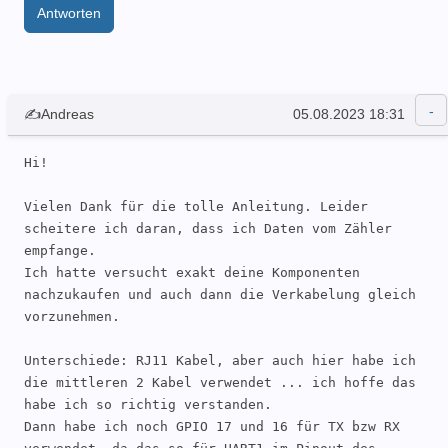
Antworten
10:47:38	[I]	[espdm:393]	       
Received valid data

10:47:38	[W]	[component:204]	Component 
<unknown> took a long time for an operation (0.05 
s).

✍Andreas
05.08.2023 18:31
10:47:38	[W]	[component:205]	Components 
should block for at most 20-30ms.

Hi!

10:47:43	[W]	[component:204]	Component 
<unknown> took a long time for an operation (3.76 
Vielen Dank für die tolle Anleitung. Leider 
s).

scheitere ich daran, dass ich Daten vom Zähler 
10:47:43	[W]	[component:205]	Components 
empfange.

should block for at most 20-30ms.

Ich hatte versucht exakt deine Komponenten 
10:47:43	[W]	[component:205]	Components 
nachzukaufen und auch dann die Verkabelung gleich 
should block for at most 20-30ms.

vorzunehmen.

10:47:43	[D]	[text_sensor:064]	
'meter01_timestamp': Sending state '2023-08-
Unterschiede: RJ11 Kabel, aber auch hier habe ich 
26T10:47:40Z'

die mittleren 2 Kabel verwendet ... ich hoffe das 
10:47:43	[D]	[sensor:094]	        
habe ich so richtig verstanden.

'meter01_voltage_l2': Sending state 237.50000 V 
Dann habe ich noch GPIO 17 und 16 für TX bzw RX 
with 1 decimals of accuracy
