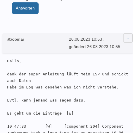
Antworten
✍obmar
26.08.2023 10:53
,
geändert 26.08.2023 10:55
Hallo,

dank der super Anleitung läuft mein ESP und schickt 
auch Daten.

Habe im Log was gesehen was ich nicht verstehe.

Evtl. kann jemand was sagen dazu.

Es geht um die Einträge  [W]	

10:47:33	[W]	[component:204]	Component 
<unknown> took a long time for an operation (0.06 