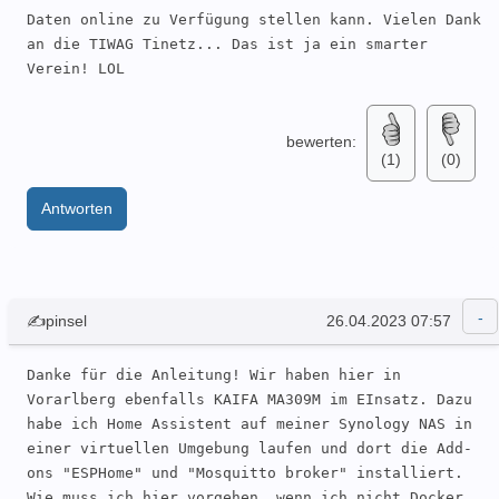
Daten online zu Verfügung stellen kann. Vielen Dank 
an die TIWAG Tinetz... Das ist ja ein smarter 
Verein! LOL
bewerten:
(1)
(0)
Antworten
✍pinsel
26.04.2023 07:57
Danke für die Anleitung! Wir haben hier in 
Vorarlberg ebenfalls KAIFA MA309M im EInsatz. Dazu 
habe ich Home Assistent auf meiner Synology NAS in 
einer virtuellen Umgebung laufen und dort die Add-
ons "ESPHome" und "Mosquitto broker" installiert. 
Wie muss ich hier vorgehen, wenn ich nicht Docker 