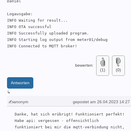
Daniel

Logausgabe:

INFO Waiting for result...

INFO OTA successful

INFO Successfully uploaded program.

INFO Starting log output from meter01/debug

INFO Connected to MQTT broker!
bewerten:
(1)
(0)
Antworten
↳
✍anonym
gepostet am 26.04.2023 14:27
Danke, hat sich erübrigt! Funktioniert perfekt! 
Habe api: vergessen - offensichtlich 
funktioniert bei mir die mqtt-verbindung nicht, 