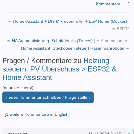
Kommentare:
2
➨
Home-Assistant + DIY Mikrocontroller + ESP Home (Docker)
|
➦
ESP32
➨
HA Automatisierung: Schrittdetails (Traces)
|
➦
Automationen
|
Home Assistant: Steckdosen steuert Rasenmähroboter
➨
Fragen / Kommentare zu
Heizung
steuern: PV Überschuss > ESP32 &
Home Assistant
(neueste zuerst)
neuen Kommentar schreiben / Frage stellen
[1 weitere Kommentare in English]
✍anonym
11.11.2024 21:35