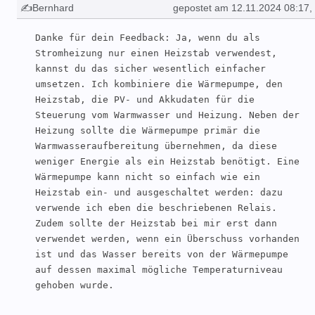
✍Bernhard
gepostet am 12.11.2024 08:17
,
geändert: 27.01.2025 18:57
Danke für dein Feedback: Ja, wenn du als 
Stromheizung nur einen Heizstab verwendest, 
kannst du das sicher wesentlich einfacher 
umsetzen. Ich kombiniere die Wärmepumpe, den 
Heizstab, die PV- und Akkudaten für die 
Steuerung vom Warmwasser und Heizung. Neben der 
Heizung sollte die Wärmepumpe primär die 
Warmwasseraufbereitung übernehmen, da diese 
weniger Energie als ein Heizstab benötigt. Eine 
Wärmepumpe kann nicht so einfach wie ein 
Heizstab ein- und ausgeschaltet werden: dazu 
verwende ich eben die beschriebenen Relais. 
Zudem sollte der Heizstab bei mir erst dann 
verwendet werden, wenn ein Überschuss vorhanden 
ist und das Wasser bereits von der Wärmepumpe 
auf dessen maximal mögliche Temperaturniveau 
gehoben wurde.