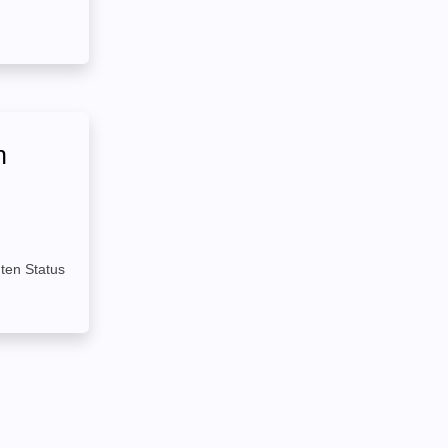
n
mten Status