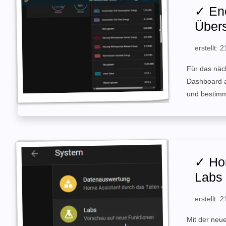
✓ En
Übers
erstellt:
Für das näc
Dashboard a
und bestimmt
✓ Hom
Labs
erstellt:
Mit der neu