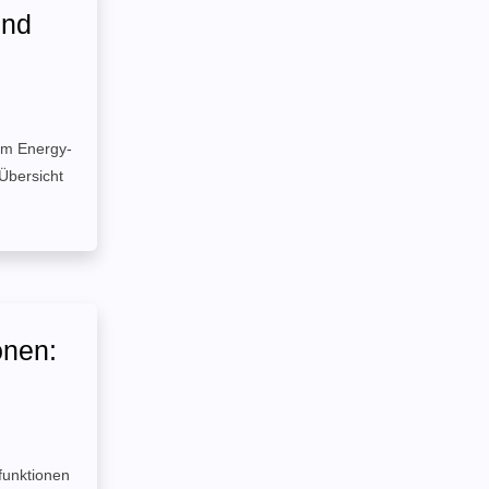
und
am Energy-
Übersicht
onen:
funktionen