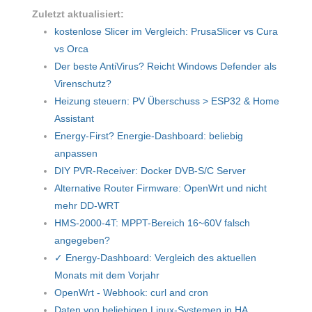
Zuletzt aktualisiert:
kostenlose Slicer im Vergleich: PrusaSlicer vs Cura
vs Orca
Der beste AntiVirus? Reicht Windows Defender als
Virenschutz?
Heizung steuern: PV Überschuss > ESP32 & Home
Assistant
Energy-First? Energie-Dashboard: beliebig
anpassen
DIY PVR-Receiver: Docker DVB-S/C Server
Alternative Router Firmware: OpenWrt und nicht
mehr DD-WRT
HMS-2000-4T: MPPT-Bereich 16~60V falsch
angegeben?
✓ Energy-Dashboard: Vergleich des aktuellen
Monats mit dem Vorjahr
OpenWrt - Webhook: curl and cron
Daten von beliebigen Linux-Systemen in HA