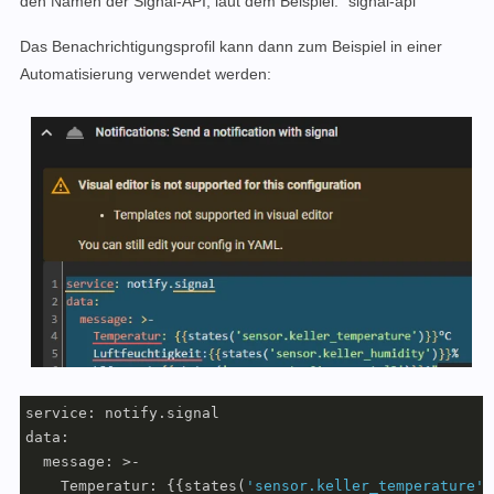
den Namen der Signal-API, laut dem Beispiel: "signal-api"
Das Benachrichtigungsprofil kann dann zum Beispiel in einer
Automatisierung verwendet werden:
service: notify.signal

data:

  message: >-     

    Temperatur: {{states(
'sensor.keller_temperature'
)