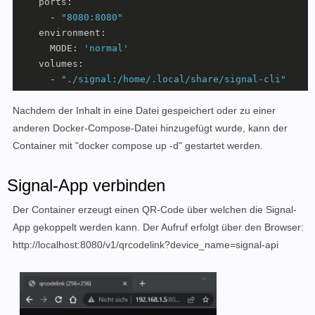
    ports: 

      - 
"8080:8080"
    environment:

      MODE: 
'normal'
    volumes:

      - 
"./signal:/home/.local/share/signal-cli"
Nachdem der Inhalt in eine Datei gespeichert oder zu einer
anderen Docker-Compose-Datei hinzugefügt wurde, kann der
Container mit "docker compose up -d" gestartet werden.
Signal-App verbinden
D
er Container
erzeugt einen
QR-Code über welchen die
Signal-
App
gekoppelt werden kann. Der Aufruf erfolgt über den Browser:
http://localhost:8080/v1/qrcodelink?device_name=signal-api