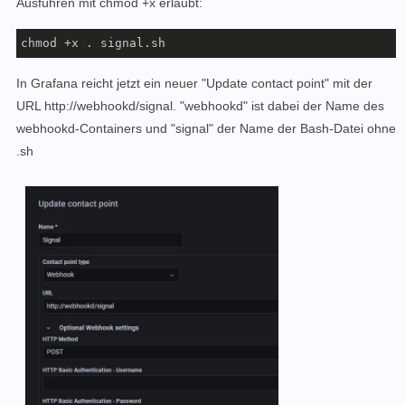
Ausführen mit chmod +x erlaubt:
chmod +x . signal.sh 
In Grafana reicht jetzt ein neuer "Update contact point" mit der
URL http://webhookd/signal. "webhookd" ist dabei der Name des
webhookd-Containers und "signal" der Name der Bash-Datei ohne
.sh