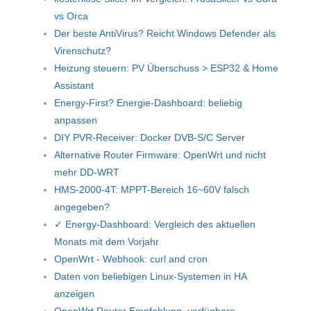
vs Orca
Der beste AntiVirus? Reicht Windows Defender als
Virenschutz?
Heizung steuern: PV Überschuss > ESP32 & Home
Assistant
Energy-First? Energie-Dashboard: beliebig
anpassen
DIY PVR-Receiver: Docker DVB-S/C Server
Alternative Router Firmware: OpenWrt und nicht
mehr DD-WRT
HMS-2000-4T: MPPT-Bereich 16~60V falsch
angegeben?
✓ Energy-Dashboard: Vergleich des aktuellen
Monats mit dem Vorjahr
OpenWrt - Webhook: curl and cron
Daten von beliebigen Linux-Systemen in HA
anzeigen
OpenWrt Router Empfehlung, verfügbare