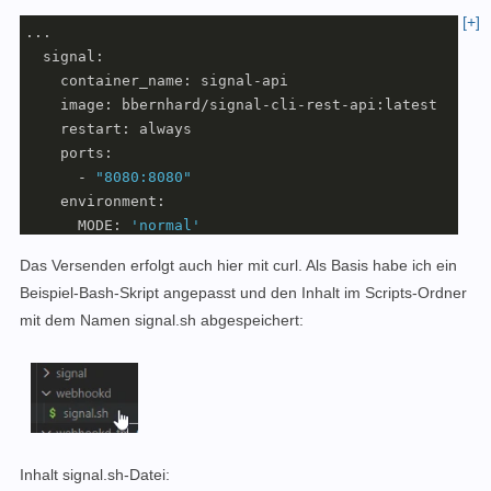
[+]
...

  signal:

    container_name: signal-api

    image: bbernhard/signal-cli-rest-api:latest

    restart: always    

    ports: 

      - 
"8080:8080"
    environment:

      MODE: 
'normal'
    volumes:

Das Versenden erfolgt auch hier mit curl. Als Basis habe ich ein
      - 
"./signal:/home/.local/share/signal-cli"
Beispiel-Bash-Skript angepasst und den Inhalt im Scripts-Ordner
  webhookd:

mit dem Namen signal.sh abgespeichert:
    hostname: webhookd

    image: ncarlier/webhookd:edge-distrib

    container_name: webhookd

    restart: always

    volumes:

     - ./webhookd:/scripts

     - ./webhookd_tmp:/tmp

Inhalt signal.sh-Datei:
    environment:
