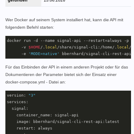
Wer Docker auf seinem System installiert hat, kann die API mit
folgendem Befehl starten:
docker run -d --name signal-api --restart=always -p 8
      -v 
$HOME
/.
local
/share/signal-cli:/home/.
local
/s
      -e 
'MODE=native'
 bbernhard/signal-cli-rest-api
Für das Einbinden der API in einem anderen Projekt oder für das
Dokumentieren der Parameter bietet sich der Einsatz einer
docker-compose.yml - Datei an:
version: 
"3"
services:

  signal:

    container_name: signal-api

    image: bbernhard/signal-cli-rest-api:latest

    restart: always    
