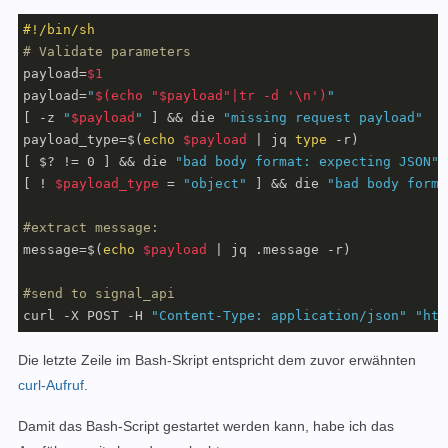
      WHD_LISTEN_ADDR: 
":80"
#!/bin/sh
      WHD_SCRIPTS: /scripts

# Validate parameters
      WHD_HOOK_TIMEOUT: 
'600'
payload=
$1
...
payload=
"
$(echo "$payload"|tr -d '\n')
"
[ -z 
"
$payload
"
 ] && die 
"missing request payload"
payload_type=$(
echo
$payload
 | jq 
type
 -r)

[ $? != 0 ] && die 
"bad body format: expecting JSON"
[ ! 
$payload_type
 = 
"object"
 ] && die 
"bad body forma
#extract message:
message=$(
echo
$payload
 | jq .message -r)

#send to signal_api
curl -X POST -H 
"Content-Type: application/json"
"htt
Die letzte Zeile im Bash-Skript entspricht dem zuvor erwähnten
curl-Aufruf
.
Damit das Bash-Script gestartet werden kann, habe ich das