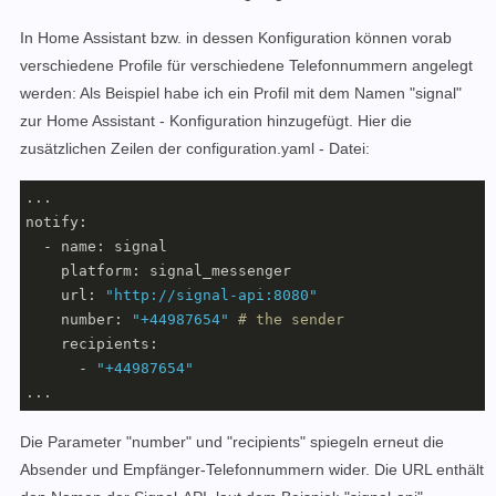
In Home Assistant bzw. in dessen Konfiguration können vorab
verschiedene Profile für verschiedene Telefonnummern angelegt
werden: Als Beispiel habe ich ein Profil mit dem Namen "signal"
zur Home Assistant - Konfiguration hinzugefügt. Hier die
zusätzlichen Zeilen der
configuration.yaml - Datei:
... 

notify:

  - name: signal

    platform: signal_messenger

    url: 
"http://signal-api:8080"
    number: 
"+44987654"
# the sender 
    recipients: 

      - 
"+44987654"
...
Die Parameter "number" und "recipients" spiegeln erneut die
Absender und Empfänger-Telefonnummern wider. Die URL enthält