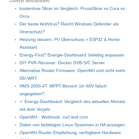
Zuletzt aktualisiert:
kostenlose Slicer im Vergleich: PrusaSlicer vs Cura vs
Orca
Der beste AntiVirus? Reicht Windows Defender als
Virenschutz?
Heizung steuern: PV Überschuss > ESP32 & Home
Assistant
Energy-First? Energie-Dashboard: beliebig anpassen
DIY PVR-Receiver: Docker DVB-S/C Server
Alternative Router Firmware: OpenWrt und nicht mehr
DD-WRT
HMS-2000-4T: MPPT-Bereich 16~60V falsch
angegeben?
✓ Energy-Dashboard: Vergleich des aktuellen Monats
mit dem Vorjahr
OpenWrt - Webhook: curl and cron
Daten von beliebigen Linux-Systemen in HA anzeigen
OpenWrt Router Empfehlung, verfügbare Hardware