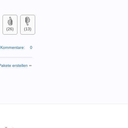
:
(26)
(13)
Kommentare:
0
akete erstellen
➨