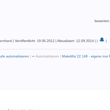
bewerten
🔔
Bernhard
|
Veröffentlicht: 19.06.2012
|
Aktualisiert: 12.09.2014
|
|
|
läufe automatisieren
|
➦
Automatisieren
|
MakeMsi 22.148 - eigene msi P