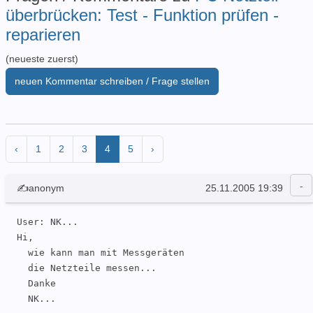
überbrücken: Test - Funktion prüfen -
reparieren
(neueste zuerst)
neuen Kommentar schreiben / Frage stellen
‹
1
2
3
4
5
›
✍anonym
25.11.2005 19:39
User: NK... 

Hi,

  wie kann man mit Messgeräten

  die Netzteile messen...

  Danke

  NK...