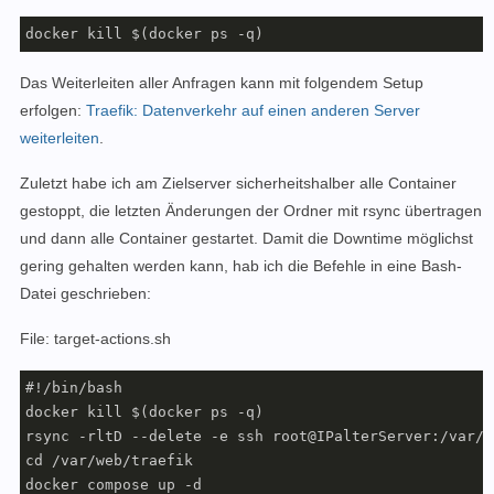
docker kill $(docker ps -q)
Das Weiterleiten aller Anfragen kann mit folgendem Setup
erfolgen
:
Traefik: Datenverkehr auf einen anderen Server
weiterleiten
.
Zuletzt habe ich am Zielserver sicherheitshalber alle Container
gestoppt, die letzten Änderungen der Ordner mit rsync übertragen
und dann alle Container gestartet. Damit die Downtime möglichst
gering gehalten werden kann, hab ich die Befehle in eine Bash-
Datei geschrieben:
File: target-actions.sh
#!/bin/bash

docker kill $(docker ps -q)

rsync -rltD --delete -e ssh root@IPalterServer:/var/w
cd /var/web/traefik

docker compose up -d
