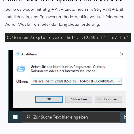
Sollte es weder mit Strg + Alt + Ende, noch mit Strg + Alt + Entf
möglich sein, das Passwort zu ändern, hilft eventuell folgender
Aufruf "Ausführen" oder der Eingabeaufforderung:
C:\Windows\explorer.exe shell:::{2559a1f2-21d7-11d4-b