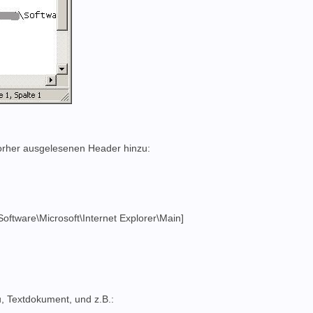
vorher ausgelesenen Header hinzu:
ware\Microsoft\Internet Explorer\Main]
u, Textdokument, und z.B.: