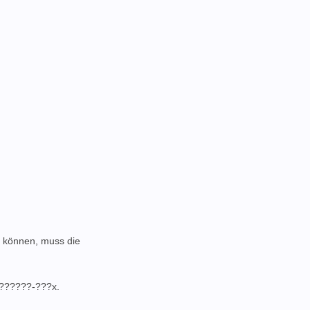
 können, muss die
??????-???x.