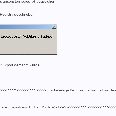
 ansonsten ie.reg.txt abspeichert)
 Registry geschrieben:
der Export gemacht wurde.
????????-?????????-???x) für beliebige Benutzer verwendet werden
uellen Benutzers: HKEY_USERS\S-1-5-2x-?????????-?????????-???