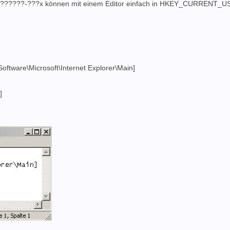
??????-???x können mit einem Editor einfach in HKEY_CURRENT_U
ware\Microsoft\Internet Explorer\Main]
]