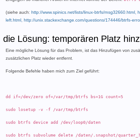
(siehe auch:
http://www.spinics.net/lists/linux-btrfs/msg32660.html,
h
left.html,
http://unix.stackexchange.com/questions/174446/btrfs-erro
die Lösung: temporären Platz hin
Eine mögliche Lösung für das Problem, ist das Hinzufügen von zusät
zusätzlichen Platz wieder entfernt.
Folgende Befehle haben mich zum Ziel geführt:
dd if=/dev/zero of=/var/tmp/btrfs bs=1G count=5
sudo losetup -v -f /var/tmp/btrfs
sudo btrfs device add /dev/loop0/daten
sudo btrfs subvolume delete /daten/.snapshot/quarter_