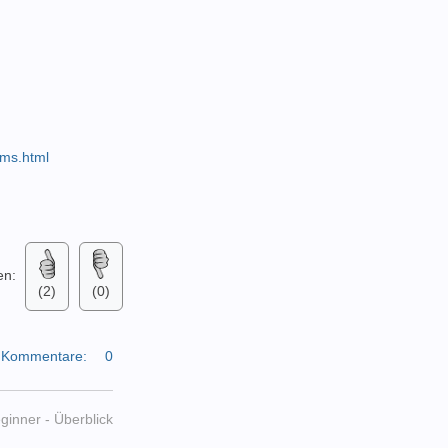
ems.html
en:
(2)
(0)
Kommentare:
0
inner - Überblick