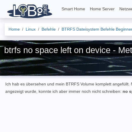
Smart Home
Home Server
Netzw
Home
Linux
Befehle
BTRFS Dateisystem Befehle Beginner 
btrfs no space left on device - Me
Ich hab es übersehen und mein BTRFS Volume komplett angefüllt. N
angezeigt wurde, konnte ich aber immer noch nicht schreiben:
no s