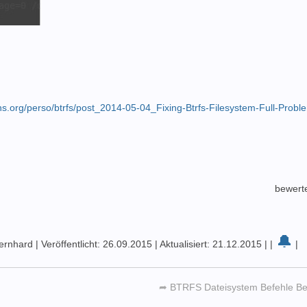
ins.org/perso/btrfs/post_2014-05-04_Fixing-Btrfs-Filesystem-Full-Probl
bewert
🔔
Bernhard
|
Veröffentlicht: 26.09.2015
|
Aktualisiert: 21.12.2015
|
|
|
➦
BTRFS Dateisystem Befehle Beg