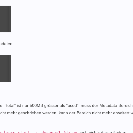
tadaten:
: "total" ist nur 500MB grösser als "used", muss der Metadata Bereich 
icht mehr geschrieben werden, kann der Bereich nicht mehr erweitert 
auch nichts daran ändern.
balance start -v -dusage=1 /daten