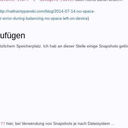
ttp://nathantypanski.com/blog/2014-07-14-no-space-
r-error-during-balancing-no-space-left-on-device
)
zufügen
zlichem Speicherplatz. Ich hab an dieser Stelle einige Snapshots gelö
hier, bei Verwendung von Snapshots je nach Dateisystem ...
???