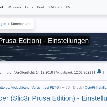
erk
Windows
Linux
Boot
3D-Druck
PV
ungen
Kommentare
rusa Edition) - Einstellungen
🔔
Bernhard
|
Veröffentlicht: 14.12.2018
|
Aktualisiert: 12.02.2021
|
|
|
atte vs. Abdeckband: Vorsicht bei PETG
|
➦
3D - Druck
|
OctoPi Installa
cer (Slic3r Prusa Edition) - Einstel