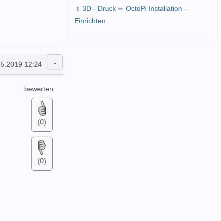
3D - Druck
➨
OctoPi Installation -
➦
Einrichten
05.2019 12:24
bewerten:
(0)
(0)