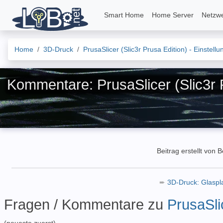
Smart Home
Home Server
Netzw
Home
3D-Druck
PrusaSlicer (Slic3r Prusa Edition) - Einstell
Kommentare: PrusaSlicer (Slic3r P
Beitrag erstellt von 
➨
3D-Druck: Glaspl
Fragen / Kommentare zu
PrusaSli