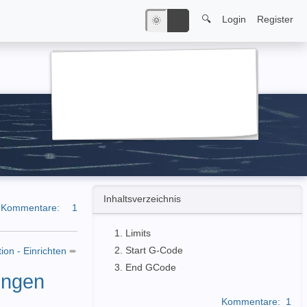
🔍
Login
Register
🌞
🌙
Inhaltsverzeichnis
Kommentare:
1
Limits
Start G-Code
tion - Einrichten
➨
End GCode
lungen
Kommentare:
1