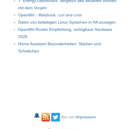
✓ Energy-Dashboard: Vergleich des aktuellen Monats
mit dem Vorjahr
OpenWrt - Webhook: curl and cron
Daten von beliebigen Linux-Systemen in HA anzeigen
OpenWrt Router Empfehlung, verfügbare Hardware
2026
Home Assistant Besonderheiten: Stärken und
Schwächen
🔔
libe.net
Impressum