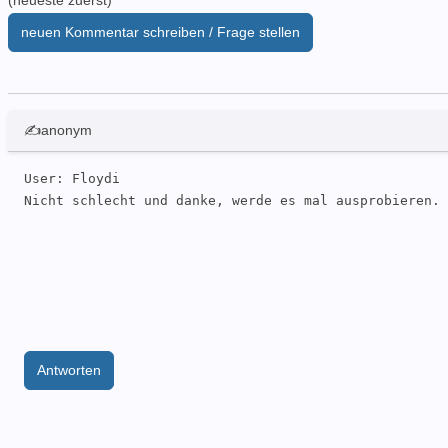
(neueste zuerst)
neuen Kommentar schreiben / Frage stellen
✍anonym
User: Floydi 

Nicht schlecht und danke, werde es mal ausprobieren.
Antworten