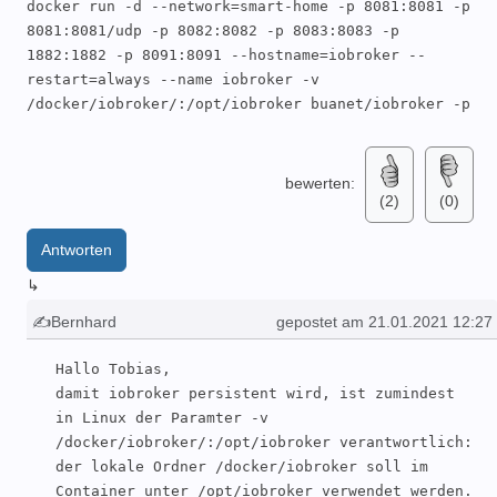
docker run -d --network=smart-home -p 8081:8081 -p 
8081:8081/udp -p 8082:8082 -p 8083:8083 -p 
1882:1882 -p 8091:8091 --hostname=iobroker --
restart=always --name iobroker -v 
/docker/iobroker/:/opt/iobroker buanet/iobroker -p

- über localhost:8081 kann ich iobroker starten, 
die Daten bleiben aber nicht erhalten, da die Daten 
bewerten:
(2)
(0)
aus welchem Grund auch immer nicht vom Container 
ins host Verzeichnis /docker/iobroker gespeichert 
Antworten
werden

- lt. buanet-block kann man auch eine backitup-
↳
Datei in den Ordner /opt/iobroker bzw. 
✍Bernhard
gepostet am 21.01.2021 12:27
/docker/iobroker legen um die vorhandene 
Konfiguration auf das neue System aufzuspielen

Hallo Tobias, 

- kannst du mir hierzu ein paar Tipps geben oder 
damit iobroker persistent wird, ist zumindest 
meine Gedankenfehler ausräumen?

in Linux der Paramter -v 
- bedanke mir vorab für deine Unterstützung

/docker/iobroker/:/opt/iobroker verantwortlich: 

der lokale Ordner /docker/iobroker soll im 
Gruß Tobias
Container unter /opt/iobroker verwendet werden.
