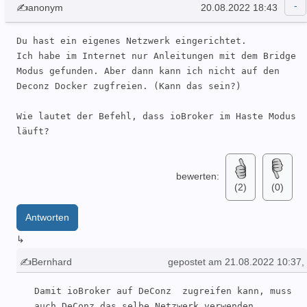
✍anonym
20.08.2022 18:43
Du hast ein eigenes Netzwerk eingerichtet.

Ich habe im Internet nur Anleitungen mit dem Bridge 
Modus gefunden. Aber dann kann ich nicht auf den 
Deconz Docker zugfreien. (Kann das sein?)

Wie lautet der Befehl, dass ioBroker im Haste Modus 
läuft?
bewerten:
(2)
(0)
Antworten
↳
✍Bernhard
gepostet am 21.08.2022 10:37
,
geändert: 21.08.2022 14:08
Damit ioBroker auf DeConz  zugreifen kann, muss 
auch DeConz das selbe Netzwerk verwenden. 
