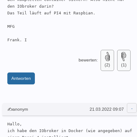
den IObroker darin?

Das Teil läuft auf PI4 mit Raspbian. 

MFG

Frank. I
bewerten:
(2)
(1)
Antworten
✍anonym
21.03.2022 09:07
Hallo,

ich habe den IObroker in Docker (wie angegeben) auf 