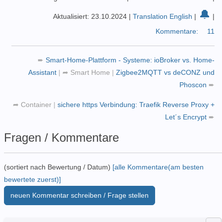
🔔
Aktualisiert: 23.10.2024
|
Translation English
|
|
Kommentare:
11
➨
Smart-Home-Plattform - Systeme: ioBroker vs. Home-
Assistant
|
➦
Smart Home
|
Zigbee2MQTT vs deCONZ und
Phoscon
➨
➦
Container
|
sichere https Verbindung: Traefik Reverse Proxy +
Let´s Encrypt
➨
Fragen / Kommentare
(sortiert nach Bewertung / Datum)
[alle Kommentare(am besten
bewertete zuerst)]
neuen Kommentar schreiben / Frage stellen