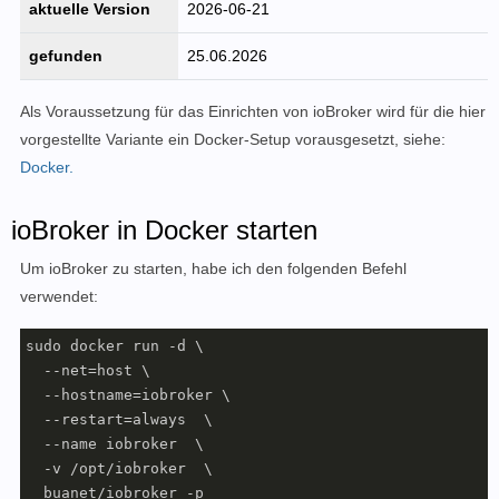
aktuelle Version
2026-06-21
gefunden
25.06.2026
Als Voraussetzung für das Einrichten von ioBroker wird für die hier
vorgestellte Variante ein Docker-Setup vorausgesetzt, siehe:
Docker.
ioBroker in Docker starten
Um ioBroker zu starten, habe ich den folgenden Befehl
verwendet:
sudo docker run -d \

  --net=host \

  --hostname=iobroker \

  --restart=always  \

  --name iobroker  \

  -v /opt/iobroker  \

  buanet/iobroker -p