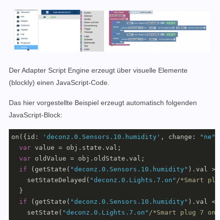
Der Adapter Script Engine erzeugt über visuelle Elemente
(blockly) einen JavaScript-Code.
Das hier vorgestellte Beispiel erzeugt automatisch folgenden
JavaScript-Block:
on({
id
: 
'deconz.0.Sensors.10.humidity'
, 
change
: 
"ne"
}
var
 value = obj.state.val;

var
 oldValue = obj.oldState.val;

if
 (getState(
"deconz.0.Sensors.10.humidity"
).val >=
    setStateDelayed(
"deconz.0.Lights.7.on"
/*Smart plu
  }

if
 (getState(
"deconz.0.Sensors.10.humidity"
).val < 
    setState(
"deconz.0.Lights.7.on"
/*Smart plug 7 on*