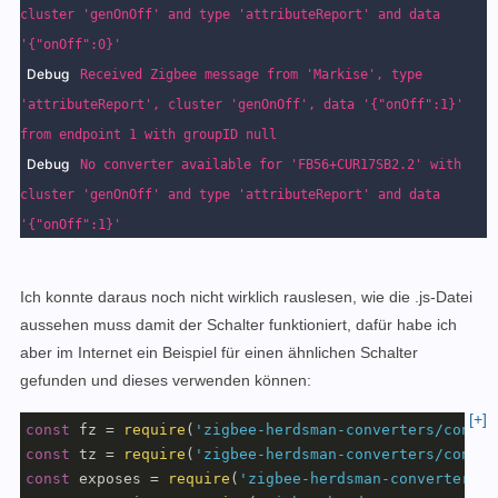
cluster 'genOnOff' and type 'attributeReport' and data
'{"onOff":0}'
Debug
Received Zigbee message from 'Markise', type
'attributeReport', cluster 'genOnOff', data '{"onOff":1}'
from endpoint 1 with groupID null
Debug
No converter available for 'FB56+CUR17SB2.2' with
cluster 'genOnOff' and type 'attributeReport' and data
'{"onOff":1}'
Ich konnte daraus noch nicht wirklich rauslesen, wie die .js-Datei
aussehen muss damit der Schalter funktioniert, dafür habe ich
aber im Internet ein Beispiel für einen ähnlichen Schalter
gefunden und dieses verwenden können:
[+]
const
 fz = 
require
(
'zigbee-herdsman-converters/conver
const
 tz = 
require
(
'zigbee-herdsman-converters/conver
const
 exposes = 
require
(
'zigbee-herdsman-converters/l