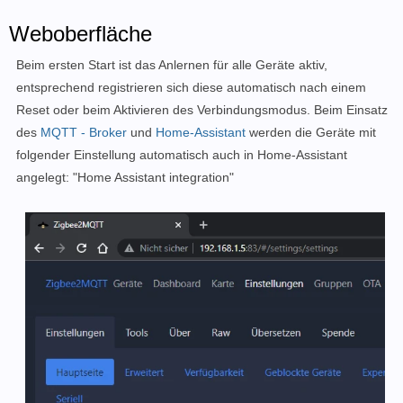
  port: /dev/ttyACM0

Weboberfläche
# Enable the Zigbee2MQTT frontend
Beim ersten Start ist das Anlernen für alle Geräte aktiv,
frontend:

entsprechend registrieren sich diese automatisch nach einem
Reset oder beim Aktivieren des Verbindungsmodus. Beim Einsatz
# Let Zigbee2MQTT generate a new network key on first
des
MQTT - Broker
und
Home-Assistant
werden die Geräte mit
advanced:

folgender Einstellung automatisch auch in Home-Assistant
  network_key: GENERATE
angelegt: "Home Assistant integration"