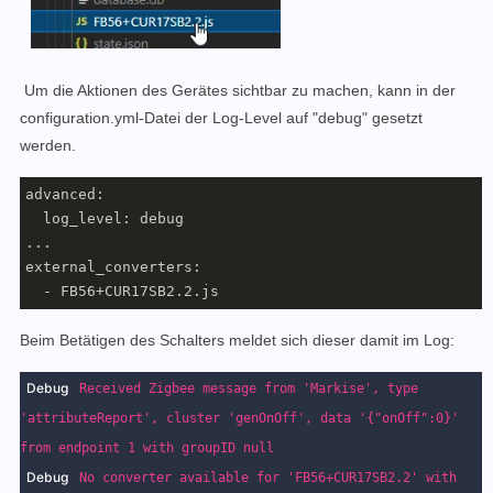
Um die Aktionen des Gerätes sichtbar zu machen, kann in der
configuration.yml-Datei der Log-Level auf "debug" gesetzt
werden.
advanced:

  log_level: debug

...

external_converters:

  - FB56+CUR17SB2.2.js
Beim Betätigen des Schalters meldet sich dieser damit im Log:
Debug
Received Zigbee message from 'Markise', type
'attributeReport', cluster 'genOnOff', data '{"onOff":0}'
from endpoint 1 with groupID null
Debug
No converter available for 'FB56+CUR17SB2.2' with