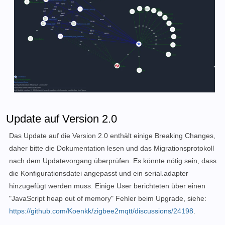
        device.type = 
'EndDevice'
;

        device.save();

    },

};

module
.exports = definition;
Update auf Version 2.0
Das Update auf die Version 2.0 enthält einige Breaking Changes,
daher bitte die Dokumentation lesen und das Migrationsprotokoll
nach dem Updatevorgang überprüfen. Es könnte nötig sein, dass
die Konfigurationsdatei angepasst und ein serial.adapter
hinzugefügt werden muss. Einige User berichteten über einen
"JavaScript heap out of memory" Fehler beim Upgrade, s
iehe:
https://github.com/Koenkk/zigbee2mqtt/discussions/24198
.