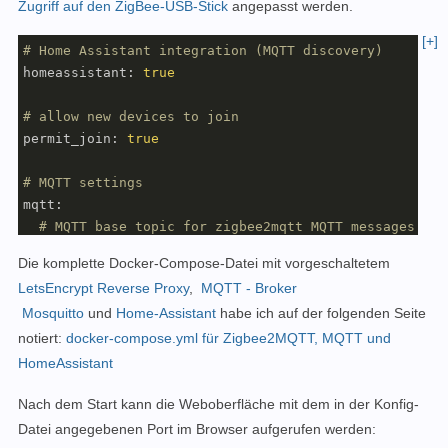
Zugriff auf den ZigBee-USB-Stick
angepasst werden.
[+]
# Home Assistant integration (MQTT discovery)
homeassistant: 
true
# allow new devices to join
permit_join: 
true
# MQTT settings
mqtt:

# MQTT base topic for zigbee2mqtt MQTT messages
  base_topic: zigbee2mqtt

Die komplette Docker-Compose-Datei
mit vorgeschaltetem
# MQTT server URL
LetsEncrypt Reverse Proxy
,
MQTT - Broker
  server: 
'mqtt://mqtt'
Mosquitto
und
Home-Assistant
habe ich auf der folgenden Seite
# MQTT server authentication, uncomment if required
  user: mqtt

notiert:
docker-compose.yml für Zigbee2MQTT, MQTT und
  password: ???xx

HomeAssistant
# Serial settings
Nach dem Start kann die Weboberfläche mit dem in der Konfig-
serial:

Datei angegebenen Port im Browser aufgerufen werden:
# Location of CC2531 USB sniffer