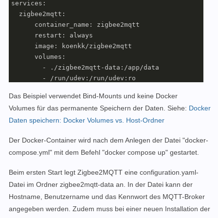
services:

  zigbee2mqtt:

      container_name: zigbee2mqtt

      restart: always

      image: koenkk/zigbee2mqtt

      volumes:

        - ./zigbee2mqtt-data:/app/data

        - /run/udev:/run/udev:ro

      ports:

Das Beispiel verwendet
Bind-Mounts
und keine
Docker
        - 83:8080

Volumes
für das permanente Speichern der Daten. Siehe:
Docker
      environment:

Daten speichern: Docker Volumes vs. Host-Ordner
        - TZ=Europe/Vienna
Der Docker-Container wird nach dem Anlegen der Datei "docker-
compose.yml" mit dem Befehl "docker compose up" gestartet.
Beim ersten Start legt Zigbee2MQTT eine configuration.yaml-
Datei im Ordner zigbee2mqtt-data an. In der Datei kann der
Hostname, Benutzername und das Kennwort des MQTT-Broker
angegeben werden. Zudem muss bei einer neuen Installation der