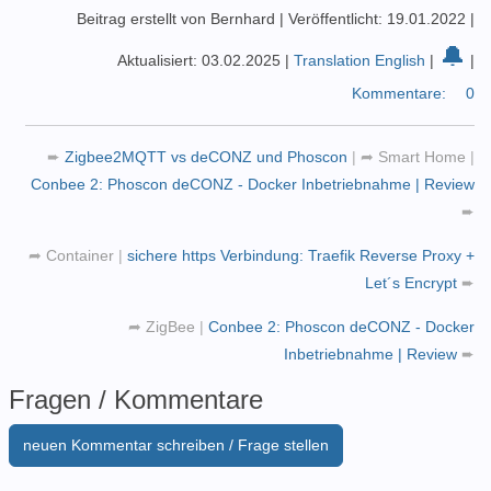
Beitrag erstellt von Bernhard
|
Veröffentlicht: 19.01.2022
|
🔔
Aktualisiert: 03.02.2025
|
Translation English
|
|
Kommentare:
0
➨
Zigbee2MQTT vs deCONZ und Phoscon
|
➦
Smart Home
|
Conbee 2: Phoscon deCONZ - Docker Inbetriebnahme | Review
➨
➦
Container
|
sichere https Verbindung: Traefik Reverse Proxy +
Let´s Encrypt
➨
➦
ZigBee
|
Conbee 2: Phoscon deCONZ - Docker
Inbetriebnahme | Review
➨
Fragen / Kommentare
neuen Kommentar schreiben / Frage stellen