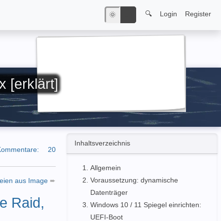
🔍
Login
Register
🌞
🌙
[erklärt]
Inhaltsverzeichnis
Kommentare:
20
Allgemein
Voraussetzung: dynamische
teien aus Image
➨
Datenträger
e Raid,
Windows 10 / 11 Spiegel einrichten:
UEFI-Boot