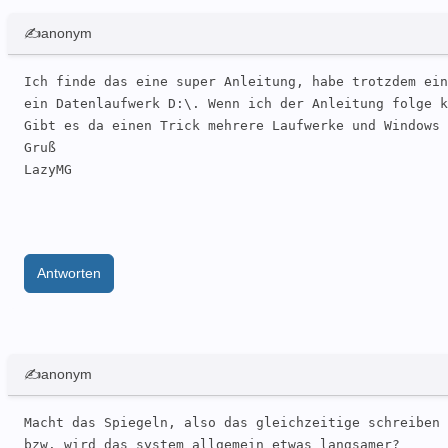
✍anonym
Ich finde das eine super Anleitung, habe trotzdem ein
ein Datenlaufwerk D:\. Wenn ich der Anleitung folge k
Gibt es da einen Trick mehrere Laufwerke und Windows 
Gruß

LazyMG
Antworten
✍anonym
Macht das Spiegeln, also das gleichzeitige schreiben 
bzw. wird das system allgemein etwas langsamer?