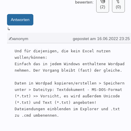
bewerten:
(2)
(0)
Antworten
↳
✍anonym
gepostet am 16.06.2022 23:25
Und für diejenigen, die kein Excel nutzen 
wollen/können:

Einfach das in jedem Windows enthaltene Wordpad 
nehmen. Der Vorgang bleibt (fast) der gleiche.

Daten in Wordpad kopieren/erstellen > Speichern 
unter > Dateityp: Textdokument - MS-DOS-Format 
(*.txt) >> Vorsicht, es wird außerdem Unicode 
(*.txt) und Text (*.txt) angeboten!

Dateiendungen einblenden im Explorer und .txt 
zu .cmd umbenennen.