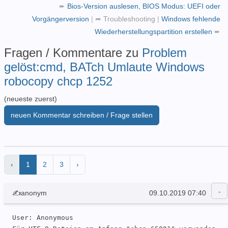
➨
Bios-Version auslesen, BIOS Modus: UEFI oder
Vorgängerversion
|
➦
Troubleshooting
|
Windows fehlende
Wiederherstellungspartition erstellen
➨
Fragen / Kommentare zu
Problem
gelöst:cmd, BATch Umlaute Windows
robocopy chcp 1252
(neueste zuerst)
neuen Kommentar schreiben / Frage stellen
‹
1
2
3
›
✍anonym
09.10.2019 07:40
User: Anonymous 
