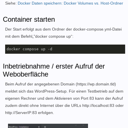
Siehe:
Docker Daten speichern: Docker Volumes vs. Host-Ordner
      - 
"traefik.http.routers.wordpress.tls.certresol
      - 
"traefik.http.services.wordpress.loadbalancer
Container starten
    volumes:

Der Start erfolgt aus dem Ordner der docker-compose.yml-Datei
      - wordpress:/var/www/html

mit dem Befehl„"docker compose up“:
  wordpress_db:

docker compose up -d
    image: mysql:5.7

    restart: always

    environment:

Inbetriebnahme / erster Aufruf der
      MYSQL_DATABASE: exampledb

Weboberfläche
      MYSQL_USER: exampleuser

      MYSQL_PASSWORD: examplepass

Beim Aufruf der angegebenen Domain (
https://wp.domain.tld)
      MYSQL_RANDOM_ROOT_PASSWORD: 
'1'
meldet sich das WordPress-Setup. Für einen Testbetrieb auf dem
    volumes:

eigenen Rechner und dem Aktivieren von Port 83 kann der Aufruf
      - wordpress-db:/var/lib/mysql

zudem direkt ohne Internet über die URLs http://localhost:83 oder
http://ServerIP:83 erfolgen.
volumes:

  wordpress:

  wordpress-db:
