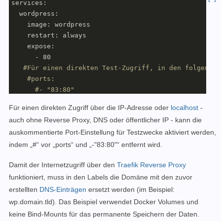
services:

  wordpress:

    image: wordpress

    restart: always

    expose:

      - 80

#Für einen direkten Test-Zugriff, in den folgenden
#ports:   
#- "83:80" 
    environment:

Für einen direkten Zugriff über die IP-Adresse oder
localhost
-
      WORDPRESS_DB_HOST: wordpress_db

auch
ohne Reverse Proxy, DNS oder öffentlicher IP -
kann die
      WORDPRESS_DB_USER: exampleuser

auskommentierte Port-Einstellung für Testzwecke aktiviert werden,
      WORDPRESS_DB_PASSWORD: examplepass

      WORDPRESS_DB_NAME: exampledb

indem
„#“ vor „ports“ und „-"83:80"
“
entfernt wird.
Damit der Internetzugriff
über den
Traefik Reverse Proxy
#Labels für ReverseProxy, siehe: https://www.libe.
    labels:

funktioniert
,
muss in den Labels die Domäne mit den zuvor
      - 
"traefik.enable=true"
erstellten
DNS-Einträgen
ersetzt werden (im Beispiel:
      - 
"traefik.http.routers.wordpress.rule=Host(`wp
wp.domain.tld).
Das Beispiel verwendet Docker Volumes
und
      - 
"traefik.http.routers.wordpress.entrypoints=w
keine
B
ind-Mounts
für das permanente Speichern der Daten.
      - 
"traefik.http.routers.wordpress.entrypoints=w