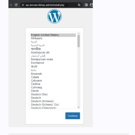
#Ohne dem Einsatz eines Reverse Proxy (https://www.li
#und die folgenden Zeilen können entfernt oder auskom
networks:

  default:

    name: webproxy

    external: 
true