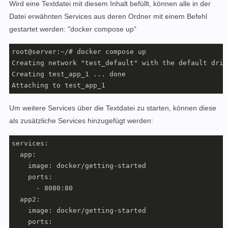
Wird eine Textdatei mit diesem Inhalt befüllt, können alle in der
Datei erwähnten Services aus deren Ordner mit einem Befehl
gestartet werden: "docker compose up"
root@server:~/# docker compose up

Creating network "test_default" with the default drive
Creating test_app_1 ... done

Attaching to test_app_1
Um weitere Services über die Textdatei zu starten, können diese
als zusätzliche Services hinzugefügt werden:
services:

  app:

    image: docker/getting-started

    ports:

      - 8080:80

  app2:

    image: docker/getting-started

    ports:
