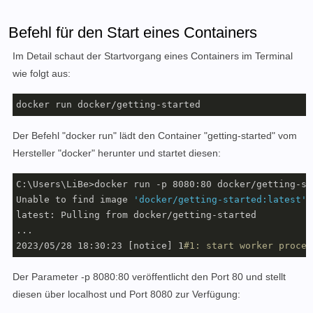
Befehl für den Start eines Containers
Im Detail schaut der Startvorgang eines Containers im Terminal
wie folgt aus:
docker run docker/getting-started
Der Befehl "docker run" lädt den Container "getting-started" vom
Hersteller "docker" herunter und startet diesen:
C:\Users\LiBe>docker run -p 8080:80 docker/getting-sta
Unable to find image 
'docker/getting-started:latest'
 
latest: Pulling from docker/getting-started

...

2023/05/28 18:30:23 [notice] 1
#1: start worker proces
Der Parameter -p 8080:80 veröffentlicht den Port 80 und stellt
diesen über localhost und Port 8080 zur Verfügung: