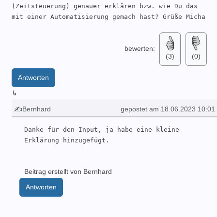
        entity_id: switch.poolpumpe_switch

(Zeitsteuerung) genauer erklären bzw. wie Du das 
        domain: switch

mit einer Automatisierung gemach hast? Grüße Micha
bewerten:
(3)
(0)
Antworten
↳
✍Bernhard
gepostet am 18.06.2023 10:01
Danke für den Input, ja habe eine kleine 
Erklärung hinzugefügt.
Beitrag erstellt von Bernhard
Antworten