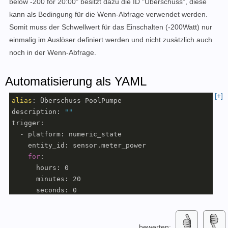
below -200 for 20:00" besitzt dazu die ID "Überschuss", diese
kann als Bedingung für die Wenn-Abfrage verwendet werden.
Somit muss der Schwellwert für das Einschalten (-200Watt) nur
einmalig im Auslöser definiert werden und nicht zusätzlich auch
noch in der Wenn-Abfrage.
Automatisierung als YAML
[+]
alias
: Überschuss PoolPumpe

description: 
""
trigger:

  - platform: numeric_state

    entity_id: sensor.meter_power

for
:

      hours: 0

      minutes: 20

      seconds: 0

    below: -200

    id: Überschuss

  - platform: numeric_state

bewerten: