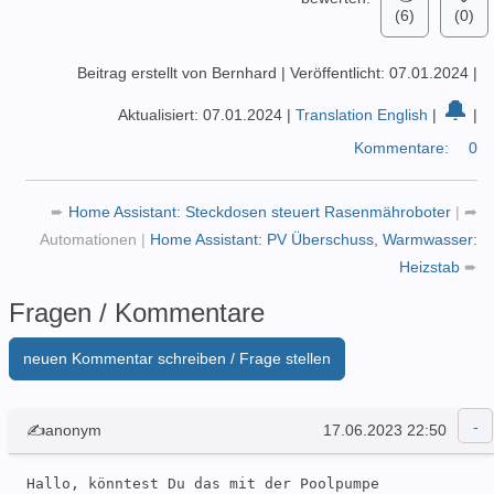
    entity_id: sensor.meter_power

(6)
(0)
for
:

      hours: 0

Beitrag erstellt von Bernhard
|
Veröffentlicht: 07.01.2024
|
      minutes: 0

🔔
      seconds: 0

Aktualisiert: 07.01.2024
|
Translation English
|
|
    above: 0

Kommentare:
0
condition: []

action:

  - 
if
:

➨
Home Assistant: Steckdosen steuert Rasenmähroboter
|
➦
      - condition: trigger

Automationen
|
Home Assistant: PV Überschuss, Warmwasser:
        id:

Heizstab
➨
          - Überschuss

Fragen / Kommentare
then
:

      - 
type
: turn_on

        device_id: ???

neuen Kommentar schreiben / Frage stellen
        entity_id: switch.poolpumpe_switch

        domain: switch

else
:

✍anonym
17.06.2023 22:50
      - 
type
: turn_off

        device_id: ???

Hallo, könntest Du das mit der Poolpumpe 