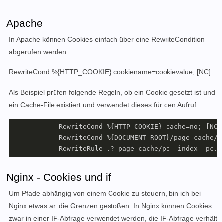
Apache
In Apache können Cookies einfach über eine RewriteCondition
abgerufen werden:
RewriteCond %{HTTP_COOKIE} cookiename=cookievalue; [NC]
Als Beispiel prüfen folgende Regeln, ob ein Cookie gesetzt ist und
ein Cache-File existiert und verwendet dieses für den Aufruf:
            RewriteCond %{HTTP_COOKIE} cache=no; [NC] 
            RewriteCond %{DOCUMENT_ROOT}/page-cache/p
            RewriteRule .? page-cache/pc__index__pc.h
Nginx - Cookies und if
Um Pfade abhängig von einem Cookie zu steuern, bin ich bei
Nginx etwas an die Grenzen gestoßen. In Nginx können Cookies
zwar in einer IF-Abfrage verwendet werden, die IF-Abfrage verhält