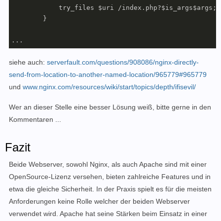
            try_files $uri /index.php?$is_args$args;

        }

...
siehe auch:
serverfault.com/questions/908086/nginx-directly-
send-from-location-to-another-named-location/965779#965779
und
www.nginx.com/resources/wiki/start/topics/depth/ifisevil/
Wer an dieser Stelle eine besser Lösung weiß, bitte gerne in den
Kommentaren ...
Fazit
Beide Webserver, sowohl Nginx, als auch Apache sind mit einer
OpenSource-Lizenz versehen, bieten zahlreiche Features und in
etwa die gleiche Sicherheit. In der Praxis spielt es für die meisten
Anforderungen keine Rolle welcher der beiden Webserver
verwendet wird. Apache hat seine Stärken beim Einsatz in einer