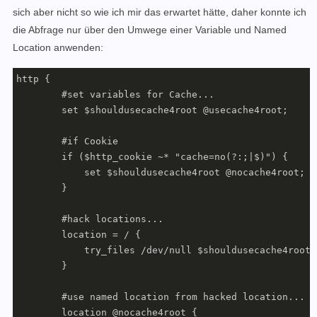
sich aber nicht so wie ich mir das erwartet hätte, daher konnte ich
die Abfrage nur über den Umwege einer Variable und Named
Location anwenden:
http {

        #set variables for Cache...

        set $shouldusecache4root @usecache4root;

        #if Cookie

        if ($http_cookie ~* "cache=no(?:;|$)") {

            set $shouldusecache4root @nocache4root;

        }

        #hack locations...

        location = / {

            try_files /dev/null $shouldusecache4root;

        }

        #use named location from hacked location...

        location @nocache4root {
