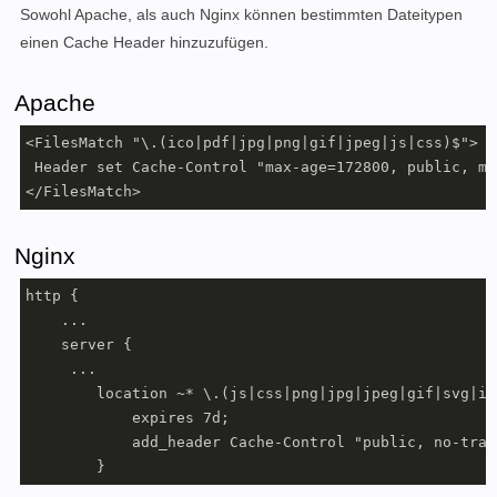
Sowohl Apache, als auch Nginx können bestimmten Dateitypen
einen Cache Header hinzuzufügen.
Apache
<FilesMatch "\.(ico|pdf|jpg|png|gif|jpeg|js|css)$">

 Header set Cache-Control "max-age=172800, public, mu
</FilesMatch>
Nginx
http {

    ...

    server {

     ...

        location ~* \.(js|css|png|jpg|jpeg|gif|svg|ico
            expires 7d;

            add_header Cache-Control "public, no-trans
        }