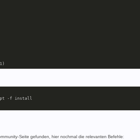
pt -f install                                 

Community-Seite gefunden, hier nochmal die relevanten Befehle: