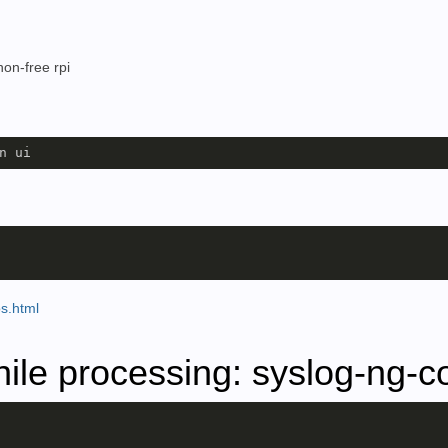
non-free rpi
s.html
ile processing: syslog-ng-c