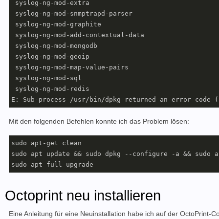
 syslog-ng-mod-extra

 syslog-ng-mod-snmptrapd-parser

 syslog-ng-mod-graphite

 syslog-ng-mod-add-contextual-data

 syslog-ng-mod-mongodb

 syslog-ng-mod-geoip

 syslog-ng-mod-map-value-pairs

 syslog-ng-mod-sql

 syslog-ng-mod-redis

Mit den folgenden Befehlen konnte ich das Problem lösen:
sudo apt-get clean

sudo apt update && sudo dpkg --configure -a && sudo a
sudo apt full-upgrade
Octoprint neu installieren
Eine Anleitung für eine Neuinstallation habe ich auf der OctoPrint-