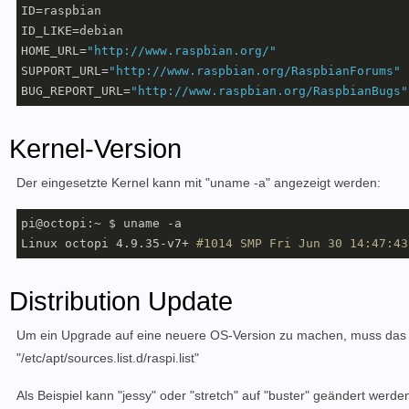
ID=raspbian

ID_LIKE=debian

HOME_URL=
"http://www.raspbian.org/"
SUPPORT_URL=
"http://www.raspbian.org/RaspbianForums"
BUG_REPORT_URL=
"http://www.raspbian.org/RaspbianBugs"
Kernel-Version
Der eingesetzte Kernel kann mit "uname -a" angezeigt werden:
pi@octopi:~ $ uname -a

Linux octopi 4.9.35-v7+ 
#1014 SMP Fri Jun 30 14:47:43
Distribution Update
Um ein Upgrade auf eine neuere OS-Version zu machen, muss das OS
"/etc/apt/sources.list.d/raspi.list"
Als Beispiel kann "jessy" oder "stretch" auf "buster" geändert wer