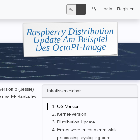
🔍
Login
Register
🌞
🌙
Raspberry Distribution
Update Am Beispiel
Des OctoPI-Image
ersion 8 (Jessie)
Inhaltsverzeichnis
t und ich denke im
OS-Version
Kernel-Version
Distribution Update
Errors were encountered while
processing: syslog-ng-core