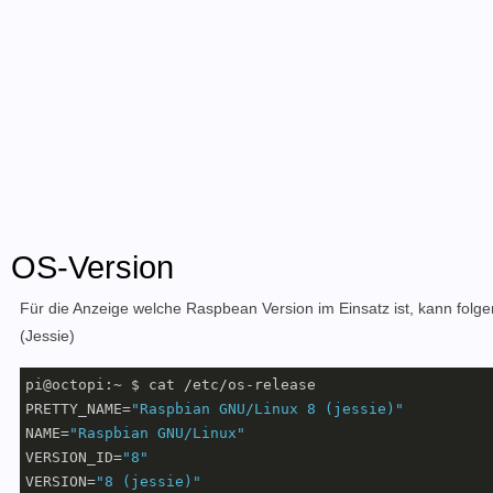
OS-Version
Für die Anzeige welche Raspbean Version im Einsatz ist, kann folge
(Jessie)
pi@octopi:~ $ cat /etc/os-release

PRETTY_NAME=
"Raspbian GNU/Linux 8 (jessie)"
NAME=
"Raspbian GNU/Linux"
VERSION_ID=
"8"
VERSION=
"8 (jessie)"