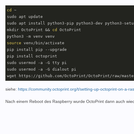
cd
 ~

sudo apt update

sudo apt install python3-pip python3-dev python3-setu
mkdir OctoPrint && 
cd
 OctoPrint

source
 venv/bin/activate

pip install pip --upgrade

pip install octoprint

sudo usermod -a -G tty pi

sudo usermod -a -G dialout pi

siehe:
https://community.octoprint.org/t/setting-up-octoprint-on-a-r
Nach einem Reboot des Raspberry wurde OctoPrint dann auch wieder