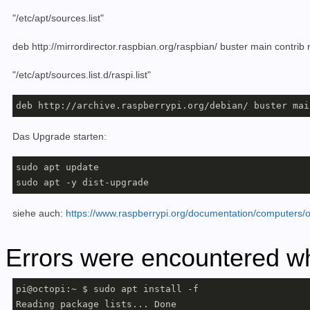
"/etc/apt/sources.list"
deb http://mirrordirector.raspbian.org/raspbian/ buster main contrib 
"
/etc/apt/sources.list.d/raspi.list"
Das Upgrade starten:
sudo apt update

sudo apt -y dist-upgrade
siehe auch:
https://www.raspberrypi.org/documentation/computers/o
Errors were encountered wh
pi@octopi:~ $ sudo apt install -f

Reading package lists... Done
