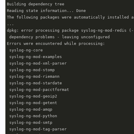
Building dependency tree       

Reading state information... Done

The following packages were automatically installed a
...

dpkg: error processing package syslog-ng-mod-redis (-
 dependency problems - leaving unconfigured

Errors were encountered while processing:

 syslog-ng-core

 syslog-ng-mod-examples

 syslog-ng-mod-xml-parser

 syslog-ng-mod-stomp

 syslog-ng-mod-riemann

 syslog-ng-mod-stardate

 syslog-ng-mod-pacctformat

 syslog-ng-mod-geoip2

 syslog-ng-mod-getent

 syslog-ng-mod-amqp

 syslog-ng-mod-python

 syslog-ng-mod-smtp

 syslog-ng-mod-tag-parser
