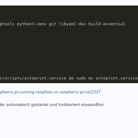
ptools python3-venv git libyaml-dev build-essential

aspberry-pi-running-raspbian-or-raspberry-pi-os/2337
 automatisch gestartet und funktioniert einwandfrei.