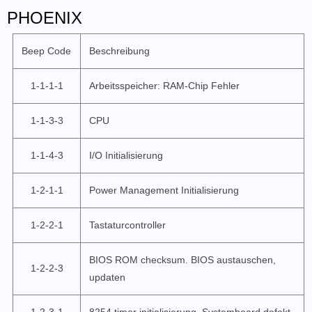
PHOENIX
Beep Code
Beschreibung
1-1-1-1
Arbeitsspeicher: RAM-Chip Fehler
1-1-3-3
CPU
1-1-4-3
I/O Initialisierung
1-2-1-1
Power Management Initialisierung
1-2-2-1
Tastaturcontroller
BIOS ROM checksum. BIOS austauschen,
1-2-2-3
updaten
1-2-3-1
8254 timer initialisierung, Systemboard defekt