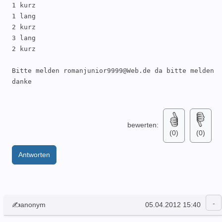
1 kurz

1 lang

2 kurz

3 lang

2 kurz 

Bitte melden romanjunior9999@Web.de da bitte melden 
danke 

bewerten:
(0)
(0)
Antworten
✍anonym
05.04.2012 15:40