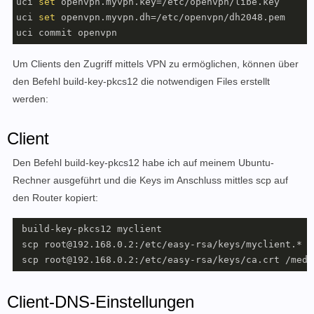
uci 
set
 openvpn.myvpn.key=/etc/openvpn/libe.key

uci 
set
 openvpn.myvpn.dh=/etc/openvpn/dh2048.pem

Um Clients den Zugriff mittels VPN zu ermöglichen, können über
den Befehl build-key-pkcs12 die notwendigen Files erstellt
werden:
Client
Den Befehl build-key-pkcs12 habe ich auf meinem Ubuntu-
Rechner ausgeführt und die Keys im Anschluss mittles scp auf
den Router kopiert:
 build-key-pkcs12 myclient

 scp root@192.168.0.2:/etc/easy-rsa/keys/myclient.* /
 scp root@192.168.0.2:/etc/easy-rsa/keys/ca.crt /medi
Client-DNS-Einstellungen