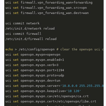
uci 
set
 firewall.vpn_forwarding_wan=forwarding

uci 
set
 firewall.vpn_forwarding_wan.src=vpn

uci 
set
 firewall.vpn_forwarding_wan.dest=wan

uci commit network

/etc/init.d/network reload

uci commit firewall

/etc/init.d/firewall reload

echo
 > /etc/config/openvpn 
# clear the openvpn uci co
uci 
set
 openvpn.myvpn=openvpn

uci 
set
 openvpn.myvpn.enabled=1

uci 
set
 openvpn.myvpn.verb=3

uci 
set
 openvpn.myvpn.port=1194

uci 
set
 openvpn.myvpn.proto=udp

uci 
set
 openvpn.myvpn.dev=tun

uci 
set
 openvpn.myvpn.server=
'10.8.0.0 255.255.255.0'
uci 
set
 openvpn.myvpn.keepalive=
'10 120'
uci 
set
 openvpn.myvpn.ca=/etc/openvpn/ca.crt

uci 
set
 openvpn.myvpn.cert=/etc/openvpn/libe.crt
