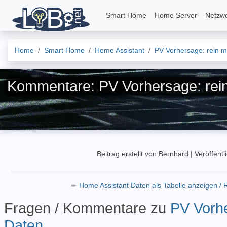
Smart Home
Home Server
Netzw
Home
Smart Home
Home Assistant
PV Vorhersage: rein m
Kommentare: PV Vorhersage: rein 
Beitrag erstellt von Bernhard
|
Veröffentl
➨
Home Assistant Daten als Tabelle anzeigen / 
Fragen / Kommentare zu
PV Vorhe
Daten