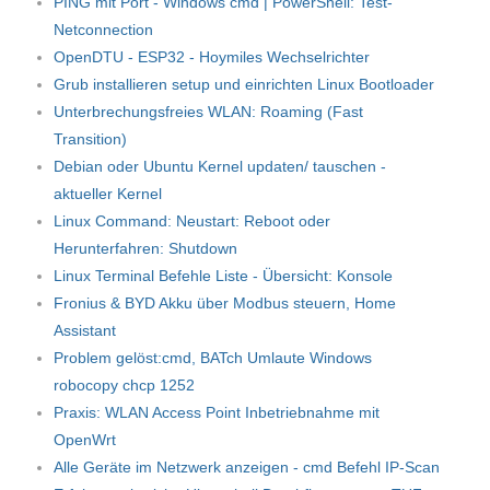
PING mit Port - Windows cmd | PowerShell: Test-
Netconnection
OpenDTU - ESP32 - Hoymiles Wechselrichter
Grub installieren setup und einrichten Linux Bootloader
Unterbrechungsfreies WLAN: Roaming (Fast
Transition)
Debian oder Ubuntu Kernel updaten/ tauschen -
aktueller Kernel
Linux Command: Neustart: Reboot oder
Herunterfahren: Shutdown
Linux Terminal Befehle Liste - Übersicht: Konsole
Fronius & BYD Akku über Modbus steuern, Home
Assistant
Problem gelöst:cmd, BATch Umlaute Windows
robocopy chcp 1252
Praxis: WLAN Access Point Inbetriebnahme mit
OpenWrt
Alle Geräte im Netzwerk anzeigen - cmd Befehl IP-Scan