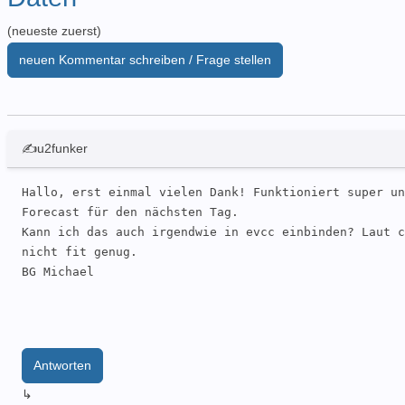
(neueste zuerst)
neuen Kommentar schreiben / Frage stellen
✍u2funker
Hallo, erst einmal vielen Dank! Funktioniert super un
Forecast für den nächsten Tag.

Kann ich das auch irgendwie in evcc einbinden? Laut c
nicht fit genug.

BG Michael
Antworten
↳