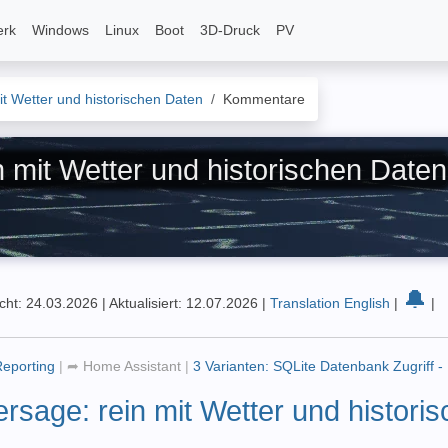
erk
Windows
Linux
Boot
3D-Druck
PV
it Wetter und historischen Daten
Kommentare
mit Wetter und historischen Daten
🔔
icht: 24.03.2026
|
Aktualisiert: 12.07.2026
|
Translation English
|
|
Reporting
|
➦
Home Assistant
|
3 Varianten: SQLite Datenbank Zugriff 
rsage: rein mit Wetter und histori